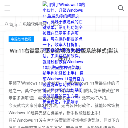
/
电脑软件教程
/
正文
首页
电脑软件教程
Win11右键显示更多选项改为旧版系统样式(默认
展开)
2026-5-21
/
496 阅读
用惯了Windows 10的小伙伴，升级Windows 11后最头疼的问
题之一，莫过于被"隐藏"的右键菜单，常用的功能全被藏在"显
示更多选项"里，每次操作都要多点一下，效率大打折扣。
今天就给大家分享2种方法，无需装任何软件，就能轻松恢复
Windows 10经典完整右键菜单，新手也能轻松上手！
目前Windows 11没有官方设置能直接切换经典菜单，但以下方
法均基于微软兼容的原生方案，安全稳定，不影响系统更新，