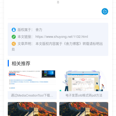
0
版权属于：
舍力
本文链接：
https://www.shuyong.net/1132.html
文章声明：
本文版权内容属于《舍力博客》转载请标明出
处
相关推荐
通过MediaCreationTool下载官方正版Win10系统镜像
电子发票ofd格式转pdf方法