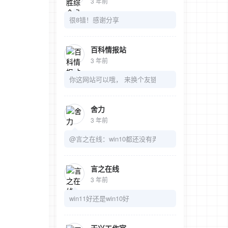
3 年前
很8错！感谢分享
百科情报站
3 年前
你这网站可以哦， 来换个友链吧
舍力
3 年前
@言之在线：win10都还没有弄明白呢
言之在线
3 年前
win11好还是win10好