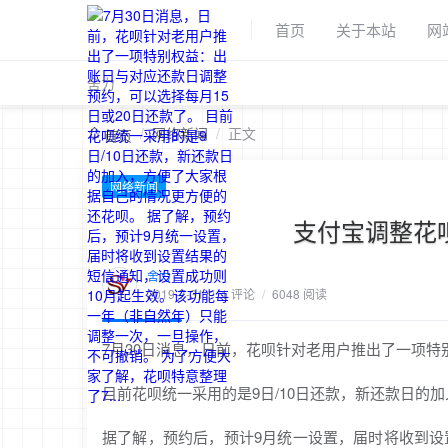
首页
关于本站
网
舍力
/
网络新闻
/
正文
首页
网络新闻
支付宝调整花
舍力
2019-7-31
/
1 评论
/
6048 阅读
7月30日消息，日前，花呗针对老用户推出了一项特
目前花呗统一采用的是9日/10日还款，新还款日的
据了解，预约后，预计9月统一设置，届时将收到设