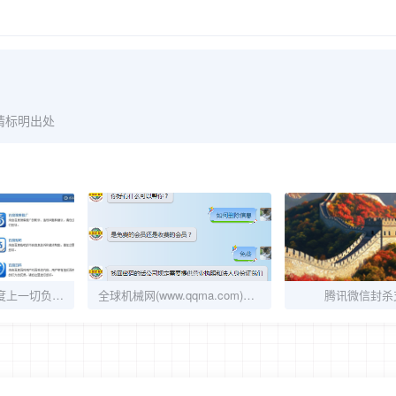
请标明出处
如何24小时清除百度上一切负面信息?
全球机械网(www.qqma.com)，你为何如此叼，你爸妈知道么？
腾讯微信封杀