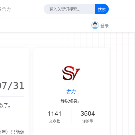
系舍力
搜索
登录
07/31
舍力
静以修身。
款了。
1141
3504
文章数
评论量
然年）只能调