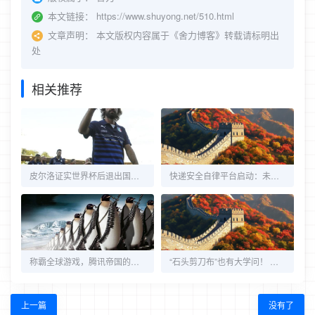
本文链接：
https://www.shuyong.net/510.html
文章声明：
本文版权内容属于《舍力博客》转载请标明出
处
相关推荐
皮尔洛证实世界杯后退出国家队 坚信意大利可夺冠
快递安全自律平台启动：未来快递单或变成二维码
称霸全球游戏，腾讯帝国的困局之处
“石头剪刀布”也有大学问！ 获胜法获麻省理工大奖
上一篇
没有了