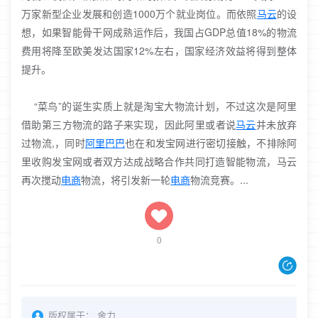
万家新型企业发展和创造1000万个就业岗位。而依照
马云
的设
想，如果智能骨干网成熟运作后，我国占GDP总值18%的物流
费用将降至欧美发达国家12%左右，国家经济效益将得到整体
提升。
“菜鸟”的诞生实质上就是淘宝大物流计划，不过这次是阿里
借助第三方物流的路子来实现，因此阿里或者说
马云
并未放弃
过物流,，同时
阿里巴巴
也在和发宝网进行密切接触，不排除阿
里收购发宝网或者双方达成战略合作共同打造智能物流，马云
再次搅动
电商
物流，将引发新一轮
电商
物流竞赛。...
0
版权属于：
舍力