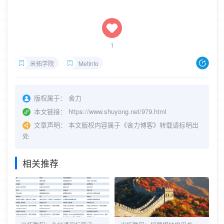
1
米拓学院
MetInfo
版权属于：
舍力
本文链接：
https://www.shuyong.net/979.html
文章声明：
本文版权内容属于《舍力博客》转载请标明出
处
相关推荐