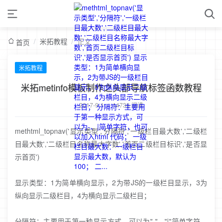
/
米拓教程
/
正文
首页
米拓教程
米拓metinfo模板制作之头部导航标签函数教程
2017-9-1
/
14736 阅读
methtml_topnav('显示类型','分隔符','一级栏目最大数','二级栏
目最大数','二级栏目名称最大字数','首页二级栏目标识','是否显
示首页')
显示类型：1为简单横向显示，2为带JS的一级栏目显示，3为
纵向显示二级栏目，4为横向显示二级栏目；
分隔符：主要用于第一种显示方式，可以为"-"、"|"简单字符，