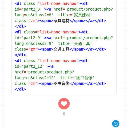
<dl
class
=
"list-none navnow"
><dt
id
=
'part2_8'
><a
href
=
'product/product.php?
lang
=
cn&class2
=
8'
title
=
'家具建材'
class
=
"zm"
><span>
家具建材
</span></a></dt>
</dl>
<dl
class
=
"list-none navnow"
><dt
id
=
'part2_9'
><a
href
=
'product/product.php?
lang
=
cn&class2
=
9'
title
=
'交通工具'
class
=
"zm"
><span>
交通工具
</span></a></dt>
</dl>
<dl
class
=
"list-none navnow"
><dt
id
=
'part2_12'
><a
href
=
'product/product.php?
lang
=
cn&class2
=
12'
title
=
'图书音像'
class
=
"zm"
><span>
图书音像
</span></a></dt>
</dl>
0