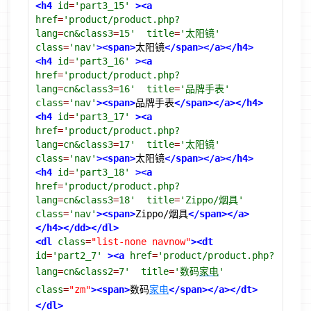
<h4
id
=
'part3_15'
><a
href
=
'product/product.php?
lang
=
cn&class3
=
15'
title
=
'太阳镜'
class
=
'nav'
><span>
太阳镜
</span></a></h4>
<h4
id
=
'part3_16'
><a
href
=
'product/product.php?
lang
=
cn&class3
=
16'
title
=
'品牌手表'
class
=
'nav'
><span>
品牌手表
</span></a></h4>
<h4
id
=
'part3_17'
><a
href
=
'product/product.php?
lang
=
cn&class3
=
17'
title
=
'太阳镜'
class
=
'nav'
><span>
太阳镜
</span></a></h4>
<h4
id
=
'part3_18'
><a
href
=
'product/product.php?
lang
=
cn&class3
=
18'
title
=
'Zippo/烟具'
class
=
'nav'
><span>
Zippo/烟具
</span></a>
</h4></dd></dl>
<dl
class
=
"list-none navnow"
><dt
id
=
'part2_7'
><a
href
=
'product/product.php?
lang
=
cn&class2
=
7'
title
=
'数码
家电
'
class
=
"zm"
><span>
数码
家电
</span></a></dt>
</dl>