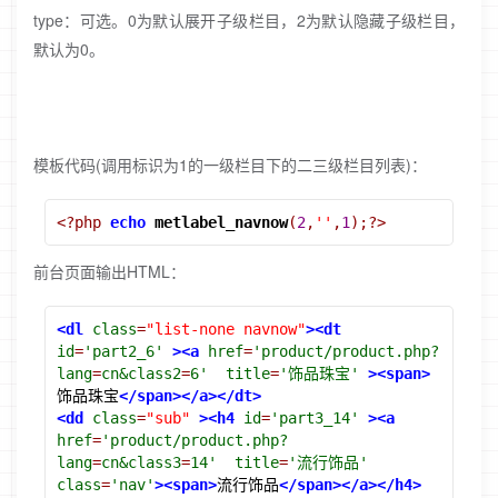
type：可选。0为默认展开子级栏目，2为默认隐藏子级栏目，
默认为0。
模板代码(调用标识为1的一级栏目下的二三级栏目列表)：
<?php
echo
metlabel_navnow
(
2
,
''
,
1
);?>
前台页面输出HTML：
<dl
class
=
"list-none navnow"
><dt
id
=
'part2_6'
><a
href
=
'product/product.php?
lang
=
cn&class2
=
6'
title
=
'饰品珠宝'
><span>
饰品珠宝
</span></a></dt>
<dd
class
=
"sub"
><h4
id
=
'part3_14'
><a
href
=
'product/product.php?
lang
=
cn&class3
=
14'
title
=
'流行饰品'
class
=
'nav'
><span>
流行饰品
</span></a></h4>