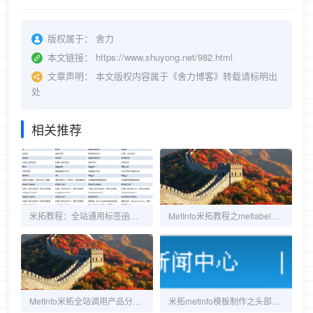
版权属于：
舍力
本文链接：
https://www.shuyong.net/982.html
文章声明：
本文版权内容属于《舍力博客》转载请标明出
处
相关推荐
米拓教程：全站通用标签函数及参数
MetInfo米拓教程之metlabel_list模板标签的用法
MetInfo米拓全站调用产品分类代码metlabel_navnow()
米拓metinfo模板制作之头部导航标签函数教程