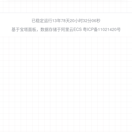
已稳定运行13年78天
20小时32分07秒
基于
宝塔面板
，数据存储于阿里云ECS
粤ICP备11021420号