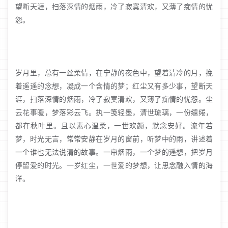
望断天涯，扫落深情的烟雨，冷了寂寞清欢，又薄了痴情的忧
怨。
岁月里，总有一丝柔情，在宁静的夜色中，望着清冷的月，挽
着遥遥的念想，凝成一个含情的梦；红尘又有多少事，望断天
涯，扫落深情的烟雨，冷了寂寞清欢，又薄了痴情的忧怨。尘
云花事暖，梦落彩云飞。执一笺轻墨，清世琉璃，一份缱绻，
都在秋叶里。且以素心温柔，一世欢颜，默念安好。流年若
梦，时光无言，常常安静在岁月的窗前，听梦中的雨，讲述着
一个谁也无法说清的故事。一帘烟雨，一个梦的遥想，把岁月
停留爱的时光。一岁红尘，一世爱的梦想，让思念融入情的海
洋。