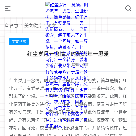
/
美文欣赏
/
正文
首页
美文欣赏
红尘岁月一念情，时光流年一思爱
2017-10-27
/
8292 阅读
红尘岁月一念情，时光流年一思爱，尘世纷扰，简单是福；红
尘万千，有爱是暖。一思一念是情节，一步一遥是想念，解了
那未了的尘缘。一个回眸，如一簇花絮，静雅凝芳。此间，红
尘便落了最美的诗行；一个转身，潇湘夜雨，便又带走世间所
有的爱与欢。于是，梦中的镜花水月，从此沉寂流年。尘世牵
绊，总有无奈伤了期许，也有别离断了相依。蝶走花飞，梦里
花期。回眸处，夜已无声；几多恩爱在心，几多感情还在，过
自在的日子，见想见的人，行也从容，坐也淡定，念情红尘，