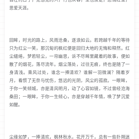
思爱天涯。
回眸，时光的路上，风雨沧桑，逐浪如云。若跨越千年的等待
只为红尘一笑，那沉甸的枫红便是回归大地的无悔和释然。红
尘缱绻，梦若轻尘，一帘幽思，诉不尽眸里藏着的故事，便如
散了的烟花，落尽流年。烟尘落处，过往无痕，终也是随了一
身清浅。乘风过处，谁念一捧清欢？谁解一羽微澜？隔着岁
月，看惯了无奈与忧伤，悠远的光阴，风尘的孤寂。一眼眸，
于你一笑倾城，亦是清风明月，动了心容如镜，不过曾经沧海
桑田；一眼眸，于你一生倾心，亦是穿越千年情，唤了梦沉爱
如醒。
尘缘如梦，一捧清欢，枫林秋水，花开万千，总有一些扑朔迷