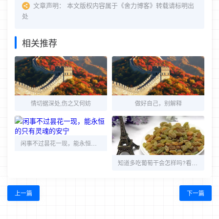
文章声明：
本文版权内容属于《舍力博客》转载请标明出
处
相关推荐
情切据深处,伤之又何妨
做好自己，别解释
闲事不过昙花一现，能永恒的只有灵魂的安宁
知道多吃葡萄干会怎样吗?看看这个你就明白了
上一篇
下一篇