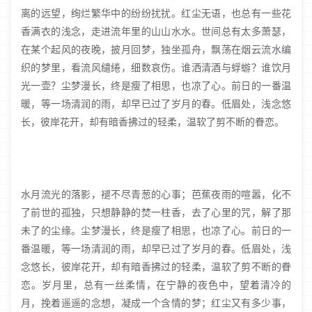
离的远望，绚烂繁华中的纷纷扰扰。红尘无语，也总有一些花
香满衣的浅念，走进流年里的山山水水。世间总有太多萧瑟，
在某个起风的夜晚，披月回梦，独坐孤舟，飘荡在烟云流水编
织的梦里，看流风缱绻，细数哀伤。谁洒清酒与蜉蝣？谁饮月
光一壶？尘梦漫长，终是瘦了相思，也凉了心。前日的一番温
暖，等一场清润的雨，却早已过了岁月的春。低眉处，浅念悠
长，彼岸花开，却有暗香拂过的轻柔，温软了剪不断的眷恋。
水月流光的落影，褪不尽青葱的心事；芭蕉夜雨的喧嚣，化不
了前世的孤独，只想静静的焚一柱香，去了心里的咒，解了那
未了的尘缘。尘梦漫长，终是瘦了相思，也凉了心。前日的一
番温暖，等一场清润的雨，却早已过了岁月的春。低眉处，浅
念悠长，彼岸花开，却有暗香拂过的轻柔，温软了剪不断的眷
恋。岁月里，总有一丝柔情，在宁静的夜色中，望着清冷的
月，挽着遥遥的念想，凝成一个含情的梦；红尘又有多少事，