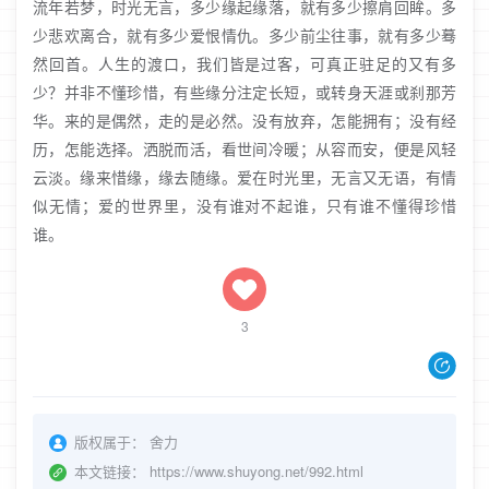
流年若梦，时光无言，多少缘起缘落，就有多少擦肩回眸。多
少悲欢离合，就有多少爱恨情仇。多少前尘往事，就有多少蓦
然回首。人生的渡口，我们皆是过客，可真正驻足的又有多
少？并非不懂珍惜，有些缘分注定长短，或转身天涯或刹那芳
华。来的是偶然，走的是必然。没有放弃，怎能拥有；没有经
历，怎能选择。洒脱而活，看世间冷暖；从容而安，便是风轻
云淡。缘来惜缘，缘去随缘。爱在时光里，无言又无语，有情
似无情；爱的世界里，没有谁对不起谁，只有谁不懂得珍惜
谁。
3
版权属于：
舍力
本文链接：
https://www.shuyong.net/992.html