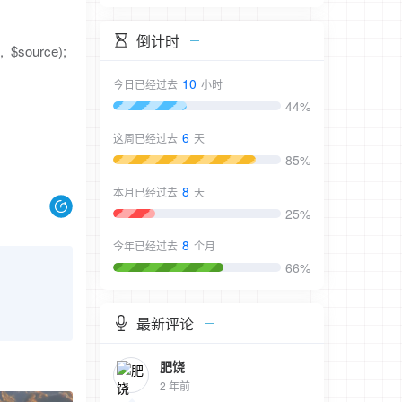
倒计时
, $source);
10
今日已经过去
小时
44%
6
这周已经过去
天
85%
8
本月已经过去
天
25%
8
今年已经过去
个月
66%
最新评论
肥饶
2 年前