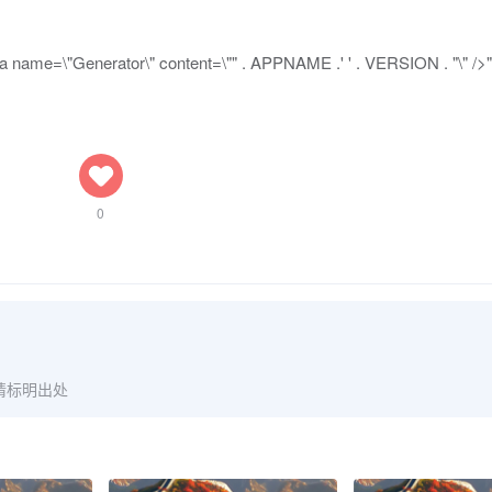
a name=\"Generator\" content=\"" . APPNAME .' ' . VERSION . "\" />"
0
请标明出处