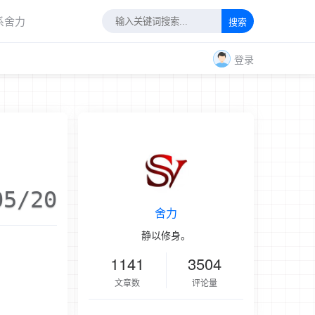
系舍力
搜索
登录
05/20
舍力
静以修身。
1141
3504
文章数
评论量