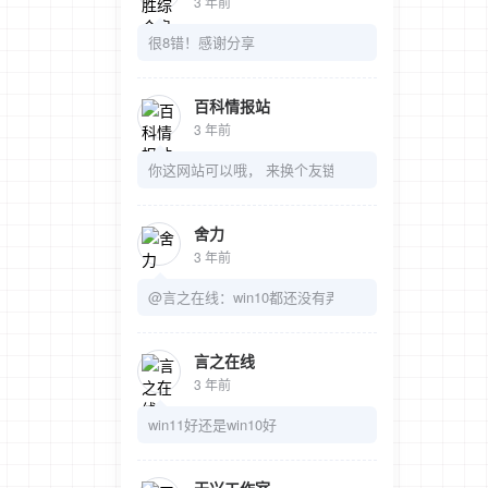
3 年前
很8错！感谢分享
百科情报站
3 年前
你这网站可以哦， 来换个友链吧
舍力
3 年前
@言之在线：win10都还没有弄明白呢
言之在线
3 年前
win11好还是win10好