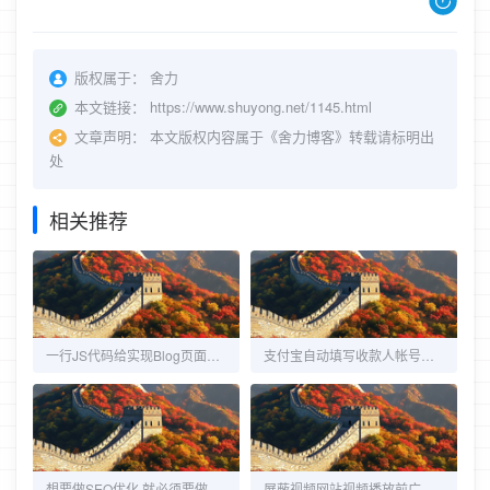
版权属于：
舍力
本文链接：
https://www.shuyong.net/1145.html
文章声明：
本文版权内容属于《舍力博客》转载请标明出
处
相关推荐
一行JS代码给实现Blog页面下雪效果
支付宝自动填写收款人帐号、付款金额、付款说明及备注说明
想要做SEO优化 就必须要做内容营销
屏蔽视频网站视频播放前广告的操作方法分享