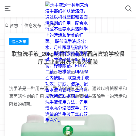
/
信息发布
/
正文
首页
信息发布
联益洗手液_20kg花香芦荟除菌酒店宾馆学校餐
厅工业商用洗手液大桶装
2023-12-9
/
2271 阅读
洗手液是一种用来清洁手部的护肤清洁液，通过以机械摩擦和
表面活性剂的作用，配合水流或不需要水来清除手上的污垢和
附着的细菌。