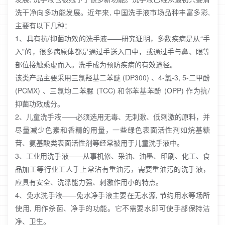
洗干净向多功能发展。近年来, 中国洗手液市场品种丰富多彩,
主要有以下几种：
1、具有抗/抑菌功效的洗手液——研究证明，多数疾病是从“手
入”的，很多病原体都是通过手送入口中，或通过手与鼻、眼等
部位接触乘虚而入。洗手成为预防疾病的有效途径。
该类产品主要采用三氯羟基二苯醚 (DP300) 、4-氯-3, 5-二甲酚
(PCMX) 、三氯均二苯脲 (TCC) 和邻苯基苯酚 (OPP) 作为抗/
抑菌功效成分。
2、儿童洗手液——必须选用无毒、无刺激、低刺激的原料，并
尽量减少色素和香精的用量，一些绿色表面活性剂如烷基糖
苷、氨基酸类表面活性剂等经常被用于儿童洗手液中。
3、工业用洗手液——从事机修、采油、油墨、印刷、化工、食
品加工等行业工人手上常沾有重油污，需要重油污的洗手液，
应具有安全、洗涤能力强、刺激作用小的特点。
4、免水洗手液——免水净手液主要在无水源, 节约用水等场所
使用, 用作杀菌、净手的功能。它不需要水即可使手部保持洁
净、卫生。