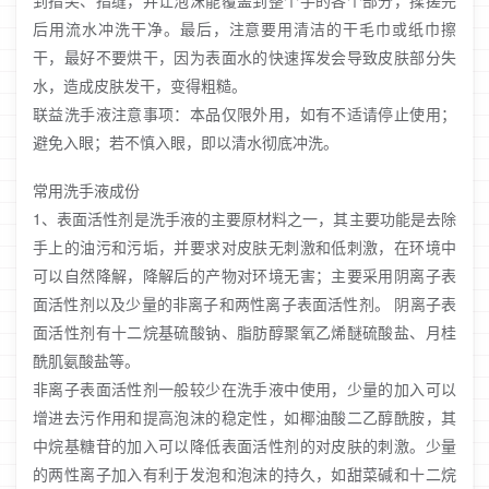
到指尖、指缝，并让泡沫能覆盖到整个手的各个部分，揉搓完
后用流水冲洗干净。最后，注意要用清洁的干毛巾或纸巾擦
干，最好不要烘干，因为表面水的快速挥发会导致皮肤部分失
水，造成皮肤发干，变得粗糙。
联益洗手液注意事项：本品仅限外用，如有不适请停止使用；
避免入眼；若不慎入眼，即以清水彻底冲洗。
常用洗手液成份
1、表面活性剂是洗手液的主要原材料之一，其主要功能是去除
手上的油污和污垢，并要求对皮肤无刺激和低刺激，在环境中
可以自然降解，降解后的产物对环境无害；主要采用阴离子表
面活性剂以及少量的非离子和两性离子表面活性剂。 阴离子表
面活性剂有十二烷基硫酸钠、脂肪醇聚氧乙烯醚硫酸盐、月桂
酰肌氨酸盐等。
非离子表面活性剂一般较少在洗手液中使用，少量的加入可以
增进去污作用和提高泡沫的稳定性，如椰油酸二乙醇酰胺，其
中烷基糖苷的加入可以降低表面活性剂的对皮肤的刺激。少量
的两性离子加入有利于发泡和泡沫的持久，如甜菜碱和十二烷