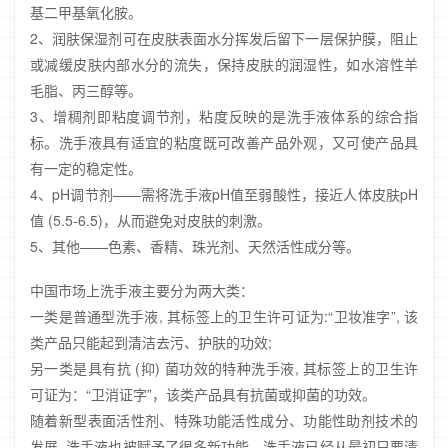
基二甲基氧化胺。
2、润肤保湿剂可在皮肤表面水分挥发后留下一层保护膜，阻止
或减缓皮肤内部水分的流失，保持皮肤的润湿性，如水溶性羊
毛脂、丙三醇等。
3、增稠剂即粘度调节剂，粘度反映的是洗手液体系的综合指
标。洗手液具有适宜的粘度既可改善产品外观，又可使产品具
有一定的稳定性。
4、pH调节剂——需将洗手液pH值至弱酸性，接近人体皮肤pH
值 (5.5-6.5)，从而避免对皮肤的刺激。
5、其他——色素、香精、珠光剂、天然活性成分等。
中国市场上洗手液主要分为两大类：
一类是普通型洗手液, 其标签上的卫生许可证为:“卫妆准字”, 该
类产品只能起到清洁去污、护肤的功效;
另一类是具有抗 (抑) 菌功效的特种洗手液, 其标签上的卫生许
可证为：“卫消证字”，该类产品具有抗菌或抑菌的功效。
随着新型表面活性剂、特殊功能活性成分、功能性助剂技术的
发展, 洗手液也被赋予了很多新功能。洗手液已经从最初只要清