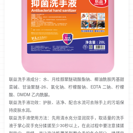
联益洗手液成分：水、月桂醇聚醚硫酸酯钠、椰油酰胺丙基甜
菜碱、甘油聚醚-26、氯化钠、柠檬酸钠、EDTA 二钠、柠檬
酸、DMDM 乙内酰脲。
联益洗手液功效：护肤、洁净、配合水流可去除手上的污垢保
持皮肤水润。
联益洗手液使用方法：先用清水充分湿润双手，取适量的洗手
液于掌心双手充分揉搓至少30秒以上，在此过程中要注意揉搓