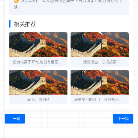
文章声明：
本文版权内容属于《舍力博客》转载请标明出
处
相关推荐
没有谁离不开谁,也没有谁忘不了谁,只是不甘心而已
浊世出尘，心境如茶
转身，遇到秋
静依岁月的渡口，阡陌繁花芬芳漫
上一篇
下一篇