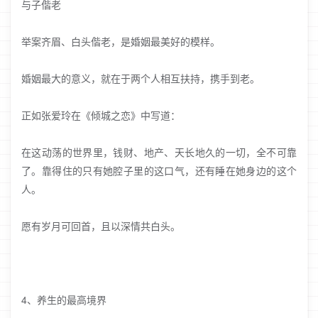
与子偕老
举案齐眉、白头偕老，是婚姻最美好的模样。
婚姻最大的意义，就在于两个人相互扶持，携手到老。
正如张爱玲在《倾城之恋》中写道：
在这动荡的世界里，钱财、地产、天长地久的一切，全不可靠
了。靠得住的只有她腔子里的这口气，还有睡在她身边的这个
人。
愿有岁月可回首，且以深情共白头。
4、养生的最高境界