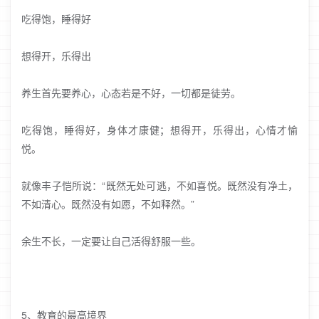
吃得饱，睡得好
想得开，乐得出
养生首先要养心，心态若是不好，一切都是徒劳。
吃得饱，睡得好，身体才康健；想得开，乐得出，心情才愉
悦。
就像丰子恺所说：“既然无处可逃，不如喜悦。既然没有净土，
不如清心。既然没有如愿，不如释然。”
余生不长，一定要让自己活得舒服一些。
5、教育的最高境界