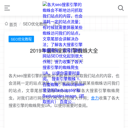
/
SEO优化教程
/
正文
首页
SEO优化教程
2019年最新搜索引擎蜘蛛大全
2019-4-22
/
14342 阅读
各大seo搜索引擎的蜘蛛会不断地访问抓取我们站点的内容，也
会消耗一定的站点流量；有时候就需要屏蔽某些蜘蛛访问我们
的站点，文章尾部会讲解决办法；了解各大搜索引擎蜘蛛爬
虫，对我们进行网站SEO优化起到很大作用；
舍力
收集了各大
搜索引擎的蜘蛛爬虫UA，以便你需要时查阅。