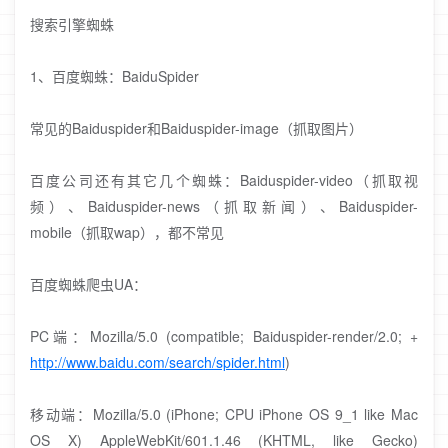
搜索引擎蜘蛛
1、百度蜘蛛：BaiduSpider
常见的Baiduspider和Baiduspider-image（抓取图片）
百度公司还有其它几个蜘蛛：Baiduspider-video（抓取视
频）、Baiduspider-news（抓取新闻）、Baiduspider-
mobile（抓取wap），都不常见
百度蜘蛛爬虫UA：
PC端：Mozilla/5.0 (compatible; Baiduspider-render/2.0; +
http://www.baidu.com/search/spider.html
)
移动端：Mozilla/5.0 (iPhone; CPU iPhone OS 9_1 like Mac
OS X) AppleWebKit/601.1.46 (KHTML, like Gecko)