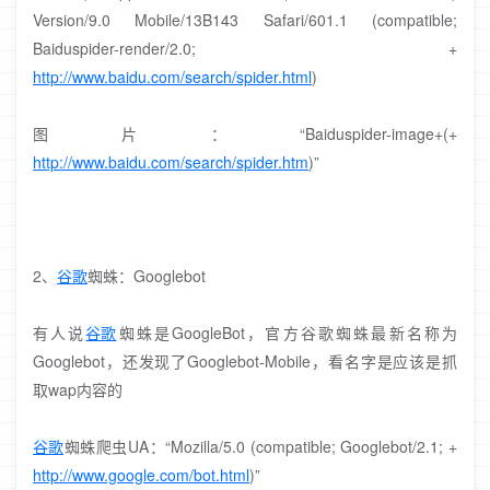
Version/9.0 Mobile/13B143 Safari/601.1 (compatible;
Baiduspider-render/2.0; +
http://www.baidu.com/search/spider.html
)
图片：“Baiduspider-image+(+
http://www.baidu.com/search/spider.htm
)”
2、
谷歌
蜘蛛：Googlebot
有人说
谷歌
蜘蛛是GoogleBot，官方谷歌蜘蛛最新名称为
Googlebot，还发现了Googlebot-Mobile，看名字是应该是抓
取wap内容的
谷歌
蜘蛛爬虫UA：“Mozilla/5.0 (compatible; Googlebot/2.1; +
http://www.google.com/bot.html
)”