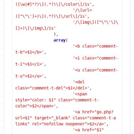
([\w|#]*?)\](.*?)\[\/color\]/is'
,
'/\[url=
([^\"\']+)\](.*?)\[\/url\]/is'
,
'/\[img\]([^\"\'\]\
[]+)\[\/img\]/is'
),
array
(
'<b class="comment-
t-b">$1</b>'
,
'<i class="comment-
t-i">$1</i>'
,
'<u class="comment-
t-u">$1</u>'
,
'<del 
class="comment-t-del">$1</del>'
,
'<span 
style="color: $1" class="comment-t-
color">$2</span>'
,
'<a href="go.php?
url=$1" target="_blank" class="comment-t-a 
links" rel="nofollow noopener">$2</a>'
,
'<a href="$1" 