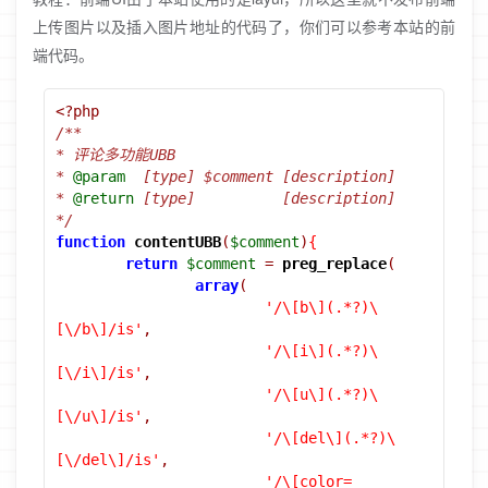
上传图片以及插入图片地址的代码了，你们可以参考本站的前
端代码。
<?php
/**
* 评论多功能UBB
* 
@param
  [type] $comment [description]
* 
@return
 [type]          [description]
*/
function
contentUBB
(
$comment
)
{
return
$comment
=
preg_replace
(
array
(
'/\[b\](.*?)\
[\/b\]/is'
,
'/\[i\](.*?)\
[\/i\]/is'
,
'/\[u\](.*?)\
[\/u\]/is'
,
'/\[del\](.*?)\
[\/del\]/is'
,
'/\[color=