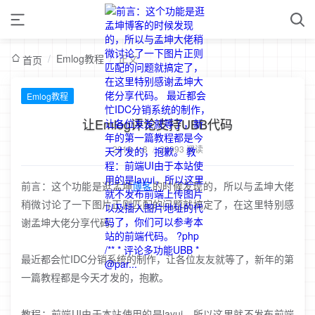
/
Emlog教程
/
正文
首页
Emlog教程
让Emlog评论支持UBB代码
2019-1-8
/
20993 阅读
前言：这个功能是逛孟坤
博客
的时候发现的，所以与孟坤大佬
稍微讨论了一下图片正则匹配的问题就搞定了，在这里特别感
谢孟坤大佬分享代码。
最近都会忙IDC分销系统的制作，让各位友友就等了，新年的第
一篇教程都是今天才发的，抱歉。
教程：前端UI由于本站使用的是layui，所以这里就不发布前端