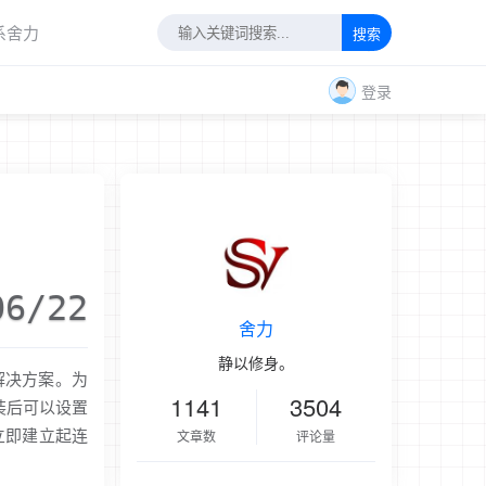
系舍力
搜索
登录
06/22
舍力
静以修身。
解决方案。为
1141
3504
装后可以设置
会立即建立起连
文章数
评论量