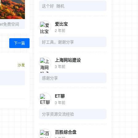
这个好 随机
爱比宝
et免费空间
2 年前
好工具，谢谢分享
下一篇
上海网站建设
沙发
3 年前
感谢分享
ET聊
3 年前
分享资源交流经验
百胜综合盘