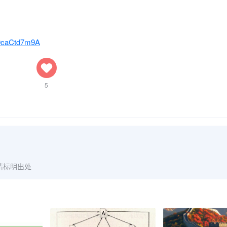
P9caCtd7m9A
5
请标明出处