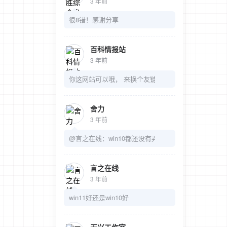
3 年前
很8错！感谢分享
百科情报站
3 年前
你这网站可以哦， 来换个友链吧
舍力
3 年前
@言之在线：win10都还没有弄明白呢
言之在线
3 年前
win11好还是win10好