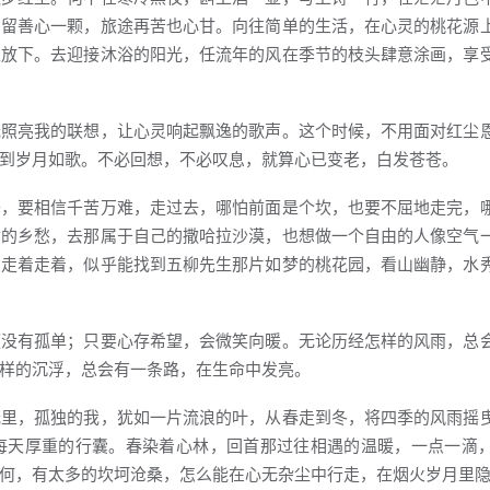
，留善心一颗，旅途再苦也心甘。向往简单的生活，在心灵的桃花源
且放下。去迎接沐浴的阳光，任流年的风在季节的枝头肆意涂画，享
光照亮我的联想，让心灵响起飘逸的歌声。这个时候，不用面对红尘
到岁月如歌。不必回想，不必叹息，就算心已变老，白发苍苍。
干，要相信千苦万难，走过去，哪怕前面是个坎，也要不屈地走完，
世的乡愁，去那属于自己的撒哈拉沙漠，也想做一个自由的人像空气
，走着走着，似乎能找到五柳先生那片如梦的桃花园，看山幽静，水
便没有孤单；只要心存希望，会微笑向暖。无论历经怎样的风雨，总
样的沉浮，总会有一条路，在生命中发亮。
光里，孤独的我，犹如一片流浪的叶，从春走到冬，将四季的风雨摇
每天厚重的行囊。春染着心林，回首那过往相遇的温暖，一点一滴
何，有太多的坎坷沧桑，怎么能在心无杂尘中行走，在烟火岁月里