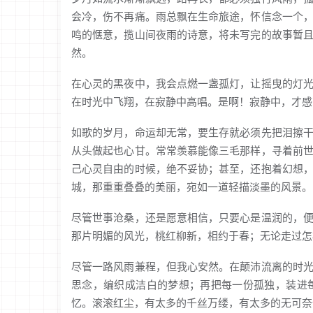
会冷，伤不再痛。雨总飘在生命旅途，怀信念一个
鸣的惬意，揽山间夜雨的诗意，将未写完的故事暂
然。
在心灵的黑夜中，我会点燃一盏孤灯，让摇曳的灯
在时光中飞翔，在寂静中高唱。是啊！寂静中，才感
如歌的岁月，命运却无常，要生存就必须先把泪擦
从头做起也心甘。常常羡慕能像三毛那样，寻着前
己心灵自由的时候，绝不妥协；甚至，还抱着幻想
城，那重重叠叠的美丽，宛如一道轻描淡墨的风景。
尽管世事沧桑，还是愿意相信，只要心是温润的，
那片明媚的风光，桃红柳新，相约于春；无论走过怎
尽管一路风雨兼程，但我心安然。在颠沛流离的时
思念，编织成洁白的梦想；再把每一份孤独，装进
忆。滚滚红尘，有太多的千丝万缕，有太多的无可奈