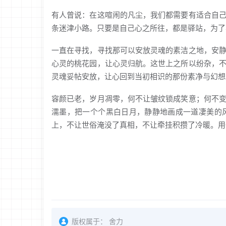
有人曾说：在这喧闹的凡尘，我们都需要有适合自
条迷津小路。只要是自己心之所往，都是驿站，为了
一直在寻找，寻找那可以安放灵魂的素洁之地，安
心灵的桃花园，让心灵归航。这世上之所以纷杂，
灵魂妥帖安放，让心回到当初相识的那份素净与幻想
容颜已老，岁月凋零，何不让皱纹锁成笑意；何不
濡墨，把一个个黑白日月，静静地画成一道凄美的
上，不让世俗淹没了真相，不让牵挂积攒了冷暖。用
版权属于：
舍力