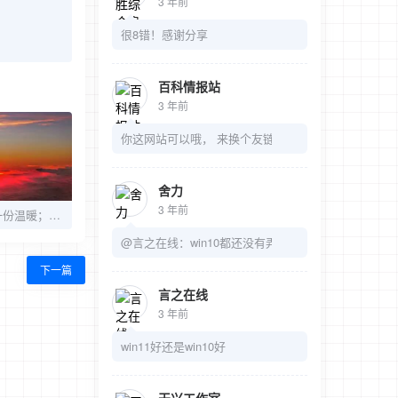
3 年前
很8错！感谢分享
百科情报站
3 年前
你这网站可以哦， 来换个友链吧
舍力
3 年前
坎坷路途，给身边一份温暖；风雨人生，给自己一个微笑
@言之在线：win10都还没有弄明白呢
下一篇
言之在线
3 年前
win11好还是win10好