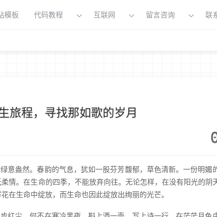
站模板
代码教程
互联网
留言咨询
联
生旅程，寻找那如歌的岁月
中绿意盎然。春韵的气息，犹如一股芬芳馥郁，草色清新。一份明媚
纸柔情。在生命的四季，不能放弃向往。无论怎样，在没有阳光的阴
鲜花在生命中绽放，而生命也因此绽放出绚丽的光芒。
孤步红尘。何不在寒冷黑夜，斟上酒一壶，写上诗一行，在茫茫月色