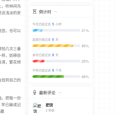
上，听林间鸟
倒计时
受这浅淡的安
5
今日已经过去
小时
恩怨，也可以
21%
6
这周已经过去
天
85%
哪怕几次三番
8
一样，妨碍自
本月已经过去
天
25%
秀清，繁花倾
8
今年已经过去
个月
66%
会找到自己的
最新评论
曳。把每一份
，早已编成记
肥饶
2 年前
隐藏