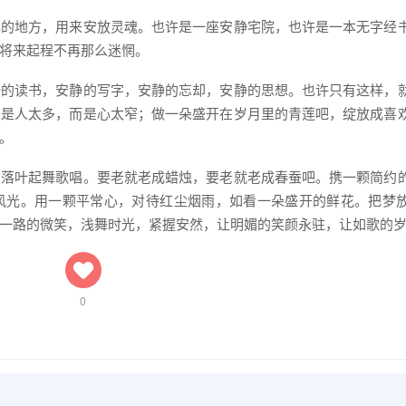
己的地方，用来安放灵魂。也许是一座安静宅院，也许是一本无字经
将来起程不再那么迷惘。
静的读书，安静的写字，安静的忘却，安静的思想。也许只有这样，
不是人太多，而是心太窄；做一朵盛开在岁月里的青莲吧，绽放成喜
。
变落叶起舞歌唱。要老就老成蜡烛，要老就老成春蚕吧。携一颗简约
风光。用一颗平常心，对待红尘烟雨，如看一朵盛开的鲜花。把梦
一路的微笑，浅舞时光，紧握安然，让明媚的笑颜永驻，让如歌的
0