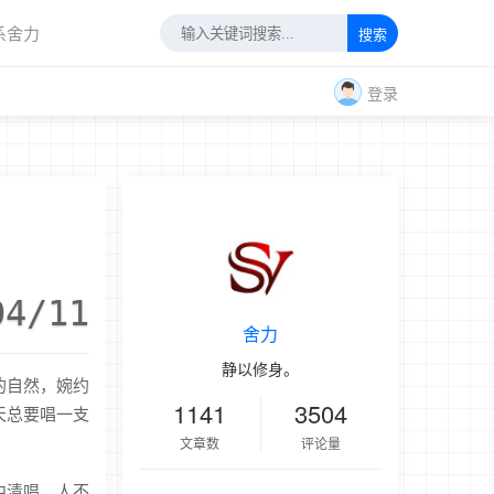
系舍力
搜索
登录
04/11
舍力
静以修身。
的自然，婉约
1141
3504
天总要唱一支
文章数
评论量
中清唱，人不