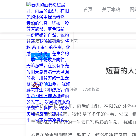
首页
关于本站
网
舍力
/
美文欣赏
/
正文
首页
美文欣赏
短暂的人
舍力
2015-4-11
/
0 评论
/
6758 阅读
春天的画卷缓缓展开，雨后的山野，在阳光的沐浴
诗意。我浅浅执笔，将积 蓄了多年的往事，化成一
坚强的歌，用贫穷的一生去撰写精彩的生命， 犹如
岁月如流水渐渐飘远，路再长，都必须独行风雨，