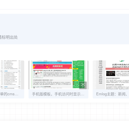
请标明出处
SheLiCms - 清爽简单的cms主题
手机版模板，手机访问时显示主页不变，slm主题