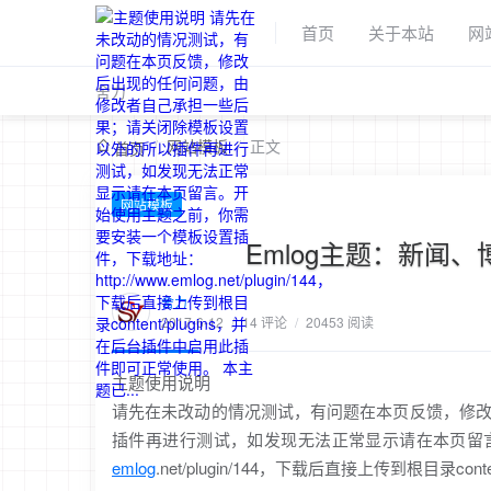
首页
关于本站
网
舍力
/
网站模板
/
正文
首页
网站模板
Emlog主题：新闻、
舍力
2017-6-12
/
14 评论
/
20453 阅读
主题使用说明
请先在未改动的情况测试，有问题在本页反馈，修
插件再进行测试，如发现无法正常显示请在本页留
emlog
.net/plugin/144，下载后直接上传到根目录c