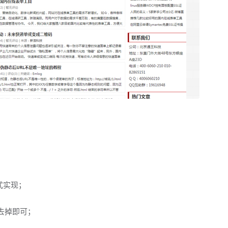
式实现；
”去掉即可；