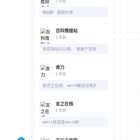
3 年前
很8错！感谢分享
百科情报站
3 年前
你这网站可以哦， 来换个友链吧
舍力
3 年前
@言之在线：win10都还没有弄明白呢
言之在线
3 年前
win11好还是win10好