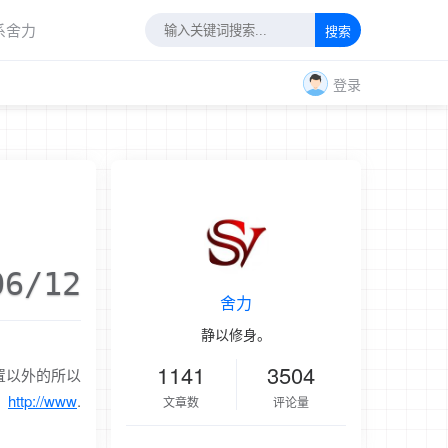
系舍力
搜索
登录
06/12
舍力
静以修身。
1141
3504
置以外的所以
：
http://www
.
文章数
评论量