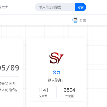
系舍力
搜索
登录
05/09
舍力
静以修身。
的交叉关系。
1141
3504
壮大的瓶颈，
文章数
评论量