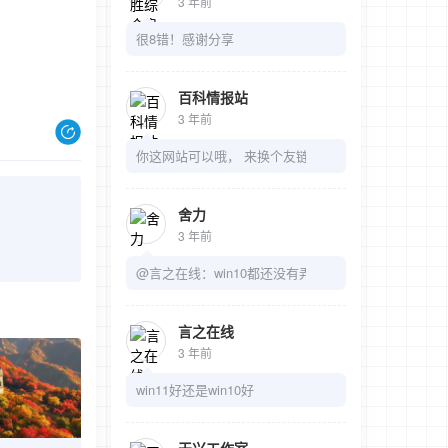
3 年前
很8错！感谢分享
百科情报站
3 年前
你这网站可以哦， 来换个友链吧
舍力
3 年前
@言之在线：win10都还没有弄明白呢
言之在线
3 年前
win11好还是win10好