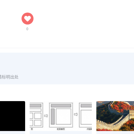
0
请标明出处