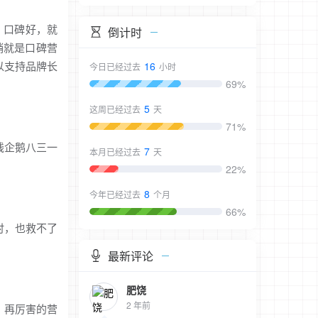
。口碑好，就
倒计时
销就是口碑营
以支持品牌长
16
今日已经过去
小时
69%
5
这周已经过去
天
71%
线企鹅八三一
7
本月已经过去
天
22%
8
今年已经过去
个月
66%
时，也救不了
最新评论
肥饶
2 年前
，再厉害的营