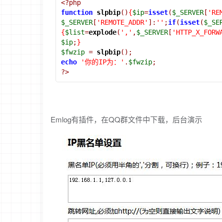
<?php
function
slpbip
()
{
$ip
=
isset
(
$_SERVER
[
'RE
$_SERVER
[
'REMOTE_ADDR'
]:
''
;
if
(
isset
(
$_SE
{
$list
=
explode
(
','
,
$_SERVER
[
'HTTP_X_FORW
$ip
;
}
$fwzip
=
slpbip
();
echo
'你的IP为：'
.
$fwzip
;
?>
Emlog有插件，在QQ群文件中下载，后台演示