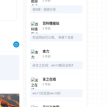
3 年前
很8错！感谢分享
百科情报站
3 年前
你这网站可以哦， 来换个友链吧
舍力
3 年前
@言之在线：win10都还没有弄明白呢
言之在线
3 年前
win11好还是win10好