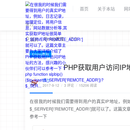
首页
关于本站
网
舍力
/
Emlog教程
/
正文
首页
Emlog教程
PHP获取用户访问IP
舍力
2017-9-12
/
3 评论
/
15206 阅读
在很我的时候我们需要得到用户的真实IP地址，例
$_SERVER[\'REMOTE_ADDR\']就可以
参考一下