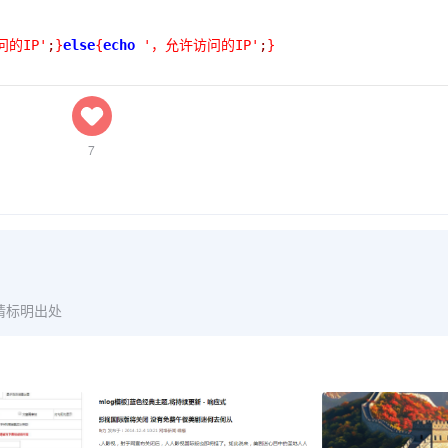
问的IP'
;
}
else
{
echo
'，允许访问的IP'
;
}
7
请标明出处