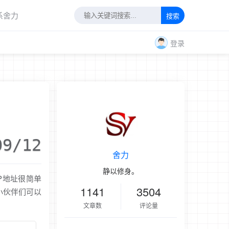
系舍力
搜索
登录
09/12
舍力
静以修身。
P地址很简单
1141
3504
的小伙伴们可以
文章数
评论量