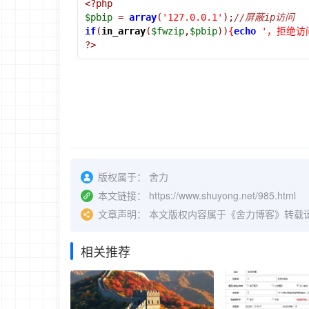
<?php
$pbip
=
array
(
'127.0.0.1'
);
//屏蔽ip访问
if
(
in_array
(
$fwzip
,
$pbip
))
{
echo
'，拒绝访
?>
版权属于：
舍力
本文链接：
https://www.shuyong.net/985.html
文章声明：
本文版权内容属于《舍力博客》转载
相关推荐