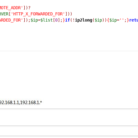
MOTE_ADDR'
])?
RVER
[
'HTTP_X_FORWARDED_FOR'
]))
ARDED_FOR'
]);
$ip
=
$list
[
0
];
}
if
(!
ip2long
(
$ip
))
{
$ip
=
''
;
}
ret