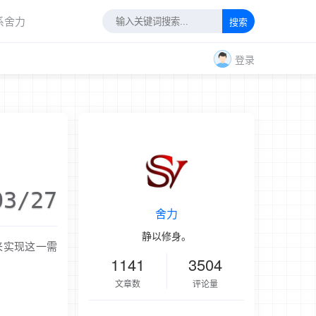
系舍力
搜索
登录
03/27
舍力
静以修身。
夹来实现这一需
1141
3504
文章数
评论量