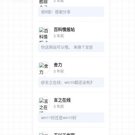
3 年前
很8错！感谢分享
百科情报站
3 年前
你这网站可以哦， 来换个友链吧
舍力
3 年前
@言之在线：win10都还没有弄明白呢
言之在线
3 年前
win11好还是win10好