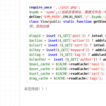
require_once
'../init.php'
;
$symb
=
'syom'
;
//当前目录地址，需跟文件名一
define
(
'SYM_PATH'
,
EMLOG_ROOT
.
'/'
.
$symb
.
'
class
 View
{
public 
static
function
getVie
项，否则出错
$logid
=
isset
(
$_GET
[
'post'
])
?
intval
$action
=
isset
(
$_GET
[
'action'
])
?
addsl
$slsort
=
isset
(
$_GET
[
'sort'
])
?
intval
$slkey
=
isset
(
$_GET
[
'keyword'
])
?
addsl
$sltag
=
isset
(
$_GET
[
'tag'
])
?
addslas
$slauthor
=
isset
(
$_GET
[
'author'
])
?
a
$navi_cache
=
$CACHE
->
readCache
(
'navi'
);
$user_cache
=
$CACHE
->
readCache
(
'user'
);
$sort_cache
=
$CACHE
->
readCache
(
'sort'
);
$tag_cache
=
$CACHE
->
readCache
(
'tags'
);
未完待续！！！