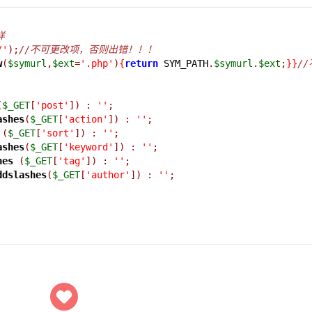
样
/'
);
//不可更改项，否则出错！！！
w
(
$symurl
,
$ext
=
'.php'
)
{
return
 SYM_PATH
.
$symurl
.
$ext
;
}}
/
(
$_GET
[
'post'
])
:
''
;
ashes
(
$_GET
[
'action'
])
:
''
;
(
$_GET
[
'sort'
])
:
''
;
ashes
(
$_GET
[
'keyword'
])
:
''
;
hes
(
$_GET
[
'tag'
])
:
''
;
ddslashes
(
$_GET
[
'author'
])
:
''
;