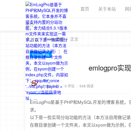
首页
关于本站
网
舍力
/
Emlog教程
/
正文
首页
Emlog教程
emlogpr
舍力
2026-3-27
/
0 评论
/
548 阅读
EmLogPro是基于PHP和MySQL开发的博客系
求。
以下是一些实现分站功能的方法（本方法自用做记录
在根目录创建一个文件夹，本文以syom做为示例，在sy