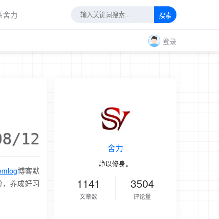
系舍力
搜索
登录
08/12
舍力
静以修身。
emlog
博客默
1141
3504
得备份，养成好习
文章数
评论量