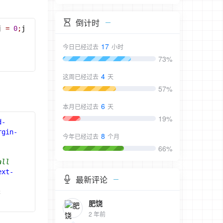
倒计时
j 
=
0
;
j 
17
今日已经过去
小时
73%
4
这周已经过去
天
57%
6
本月已经过去
天
19%
d-
rgin-
8
今年已经过去
个月
66%
all
ext-
最新评论
; 
肥饶
2 年前