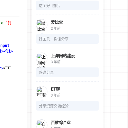
这个好 随机
爱比宝
le
=
"打
2 年前
好工具，谢谢分享
input
i><li>
上海网站建设
3 年前
r>
打开
感谢分享
ET聊
3 年前
分享资源交流经验
百胜综合盘