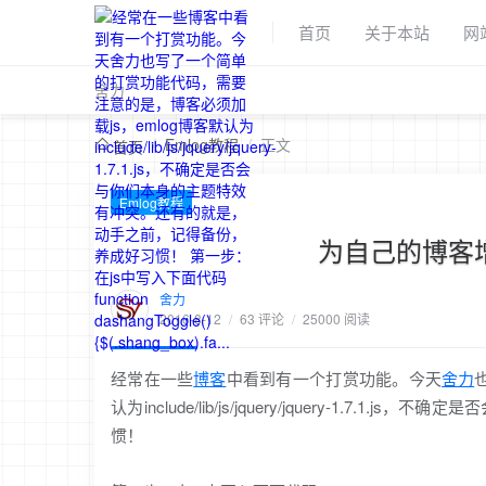
首页
关于本站
网
舍力
/
Emlog教程
/
正文
首页
Emlog教程
为自己的博客
舍力
2016-8-12
/
63 评论
/
25000 阅读
经常在一些
博客
中看到有一个打赏功能。今天
舍力
认为include/lib/js/jquery/jquery-
惯！