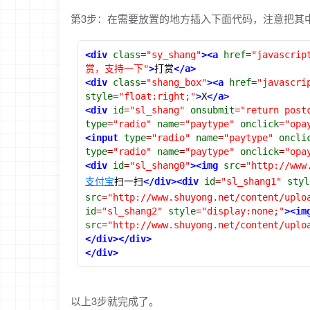
第3步：在需要放置的地方插入下面代码，注意把其
<div
class
=
"sy_shang"
><a
href
=
"javascrip
赏，支持一下"
>
打赏
</a>
<div
class
=
"shang_box"
><a
href
=
"javascri
style
=
"float:right;"
>
X
</a>
<div
id
=
"sl_shang"
onsubmit
=
"return post
type
=
"radio"
name
=
"paytype"
onclick
=
"opa
<input
type
=
"radio"
name
=
"paytype"
oncli
type
=
"radio"
name
=
"paytype"
onclick
=
"opa
<div
id
=
"sl_shang0"
><img
src
=
"http://www
支付宝
扫一扫
</div><div
id
=
"sl_shang1"
styl
src
=
"http://www.shuyong.net/content/uplo
id
=
"sl_shang2"
style
=
"display:none;"
><im
src
=
"http://www.shuyong.net/content/uplo
</div></div>
</div>
以上3步就完成了。