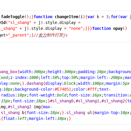
.
fadeToggle
();
}
function
changeItem
(
i
)
{
var
 k 
=
3
;
for
(
var
 
yId
(
"sl_shang"
+
 j
).
style
.
display 
=
l_shang"
+
 j
).
style
.
display 
=
"none"
;
}}}
function
opay
()
get
=
"_parent"
;
}
//
舍力
制作打赏js
hang_box
{
width:
300px
;
height:
300px
;
padding:
10px
;
backgroun
ixed
;
z-index:
1000
;
left:
50%
;
top:
50%
;
margin-left:
-200px
;
ma
play:
none
;
}
.dashang
{
display:
block
;
width:
100px
;
margin:
5px
g:
10px
;
background-color:
#E74851
;
color:
#fff
;
text-
-radius:
10px
;
font-weight:
bold
;
font-size:
16px
;
transition:
:
15px
;
font-size:
18px
;
}
#sl_shang0
,
#sl_shang1
,
#sl_shang2
{
t
img
,
#sl_shang2
 img
{
max-
.sl_shang
 b
{
font-size:
18px
;
}
.sl_shang
 ul
{
margin-top:
10px
i
{
float:
left
;
margin-left:
10px
;
}