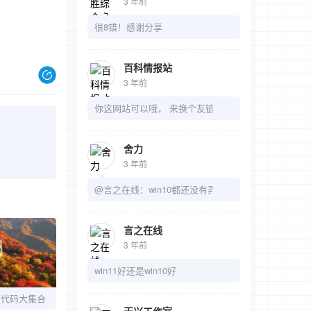
3 年前
很8错！感谢分享
百科情报站
3 年前
你这网站可以哦， 来换个友链吧
舍力
3 年前
@言之在线：win10都还没有弄明白呢
言之在线
3 年前
win11好还是win10好
面代码大集合