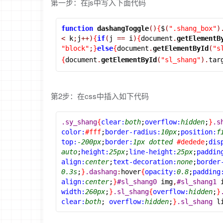
第一步：在js中写入下面代码
function
dashangToggle
()
{
$
(
".shang_box"
)
<
 k
;
j
++)
{
if
(
j 
==
 i
)
{
document
.
getElementB
"block"
;
}
else
{
document
.
getElementById
(
"s
{
document
.
getElementById
(
"sl_shang"
).
tar
第2步：在css中插入如下代码
.sy_shang
{
clear:
both
;
overflow:
hidden
;
}
.s
color:
#fff
;
border-radius:
10px
;
position:
f
top:
-200px
;
border:
1px
dotted
#dedede
;
dis
auto
;
height:
25px
;
line-height:
25px
;
paddin
align:
center
;
text-decoration:
none
;
border
0.3s
;
}
.dashang
:
hover
{
opacity:
0.8
;
padding
align:
center
;
}
#sl_shang0
 img
,
#sl_shang1
 
width:
260px
;
}
.sl_shang
{
overflow:
hidden
;
}
clear:
both
; 
overflow:
hidden
;
}
.sl_shang
 l