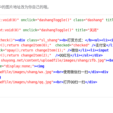
中的图片地址改为你自己的哦。
t:void(0)"
onclick
=
"dashangToggle()"
class
=
"dashang"
tit
pt:void(0)"
onclick
=
"dashangToggle()"
title
=
"关闭"
check()"
><div
class
=
"sl_shang"
><b>
打赏方式：
</b><ul><li><
y();return changeItem(0);"
checked
=
"checked"
/>
支付宝
</l
ck
=
"opay();return changeItem(1);"
/>
微信
</li><li><input
y();return changeItem(2);"
/>
QQ红包
</li></ul></div>
.shuyong.net/content/uploadfile/images/shang/zfb.jpg"
><b
e
=
"display:none;"
><img
adfile/images/shang/wx.jpg"
><br>
使用微信扫一扫
</div><div
g
adfile/images/shang/qq.jpg"
><br>
打开QQ扫一扫
</div>