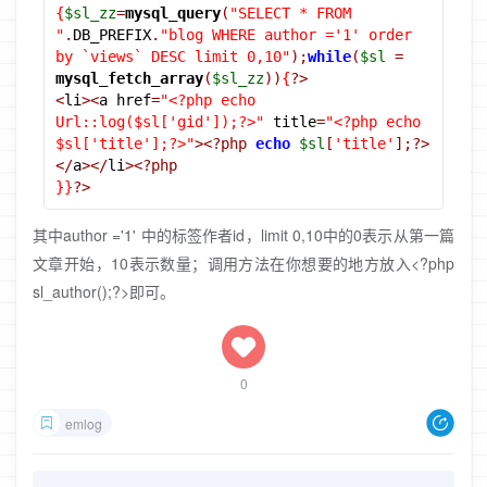
{
$sl_zz
=
mysql_query
(
"SELECT * FROM 
"
.
DB_PREFIX
.
"blog WHERE author ='1' order 
by `views` DESC limit 0,10"
);
while
(
$sl
=
mysql_fetch_array
(
$sl_zz
))
{
?>
<
li
><
a href
=
"<?php echo 
Url::log($sl['gid']);?>"
 title
=
"<?php echo 
$sl['title'];?>"
><?php
echo
$sl
[
'title'
];?>
</
a
></
li
><?php
}}
?>
其中author ='1' 中的标签作者id，limit 0,10中的0表示从第一篇
文章开始，10表示数量；调用方法在你想要的地方放入<?php
sl_author();?>即可。
0
emlog