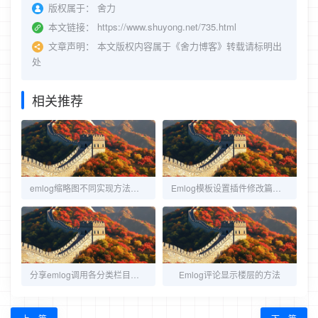
版权属于：
舍力
本文链接：
https://www.shuyong.net/735.html
文章声明：
本文版权内容属于《舍力博客》转载请标明出
处
相关推荐
emlog缩略图不同实现方法：正文-附件-随机图片
Emlog模板设置插件修改篇：实现标签标题、描述等均可自定义
分享emlog调用各分类栏目标题、描述、别名及发布的文章数
Emlog评论显示楼层的方法