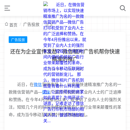
/
广告投放
/
正文
首页
广告投放
还在为企业宣传发愁？微信相片广告机帮你快速
精准的推广
2014-8-8
/
7087 阅读
近日，在
微信
营销市场上，以实现快速精准推广为名的一
款微信营销产品—
微信
广告打印机受到了业内人士的广泛追捧
和赞扬。在今年4月份推出以来，就受到了业内人士的强烈关
注，短短几个月的时间内便给传统的广告行业带来颠覆性的革
命，成为当今移动互联网时代的营销新宠儿。