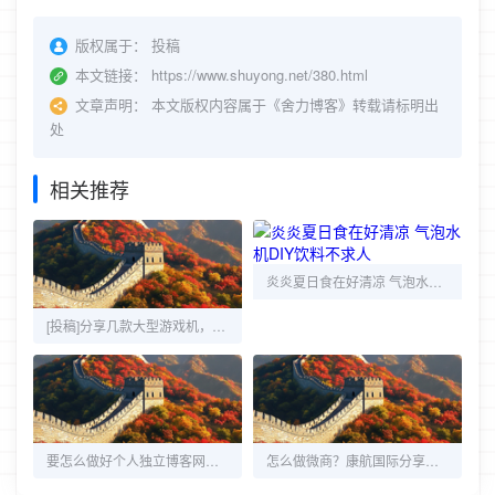
版权属于：
投稿
本文链接：
https://www.shuyong.net/380.html
文章声明：
本文版权内容属于《舍力博客》转载请标明出
处
相关推荐
炎炎夏日食在好清凉 气泡水机DIY饮料不求人
[投稿]分享几款大型游戏机，勾起80后的美好回忆！
要怎么做好个人独立博客网站？
怎么做微商？康航国际分享：微商成功的六大定律