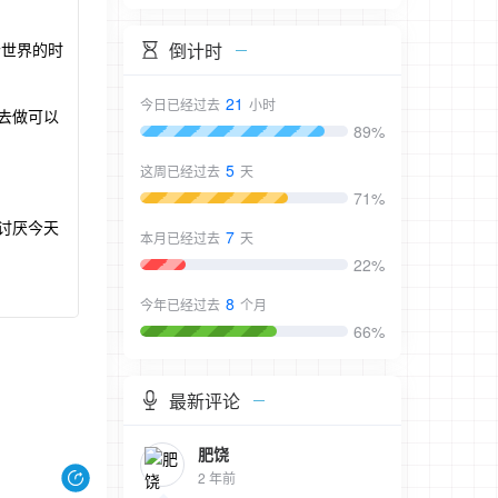
倒计时
个世界的时
21
今日已经过去
小时
去做可以
89%
5
这周已经过去
天
71%
讨厌今天
7
本月已经过去
天
22%
8
今年已经过去
个月
66%
最新评论
肥饶
2 年前