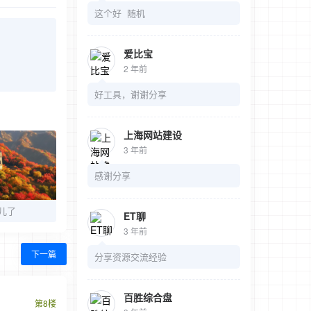
这个好 随机
爱比宝
2 年前
好工具，谢谢分享
上海网站建设
3 年前
感谢分享
儿了
ET聊
3 年前
下一篇
分享资源交流经验
百胜综合盘
第8楼