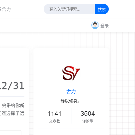
系舍力
搜索
登录
12/31
舍力
静以修身。
，会带给你新
1141
3504
既然选择了远
文章数
评论量