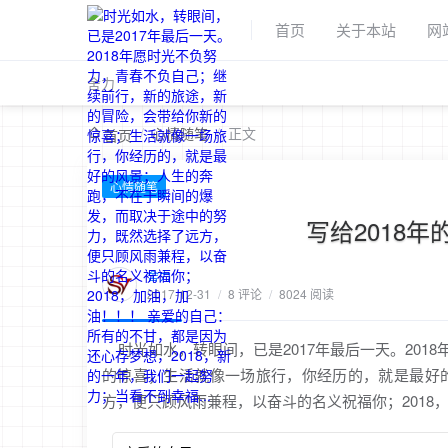
首页
关于本站
网
舍力
/
心情随笔
/
正文
首页
心情随笔
写给2018年
舍力
2017-12-31
/
8 评论
/
8024 阅读
时光如水，转眼间，已是2017年最后一天。201
的惊喜；生活就像一场旅行，你经历的，就是最好
方，便只顾风雨兼程，以奋斗的名义祝福你；2018