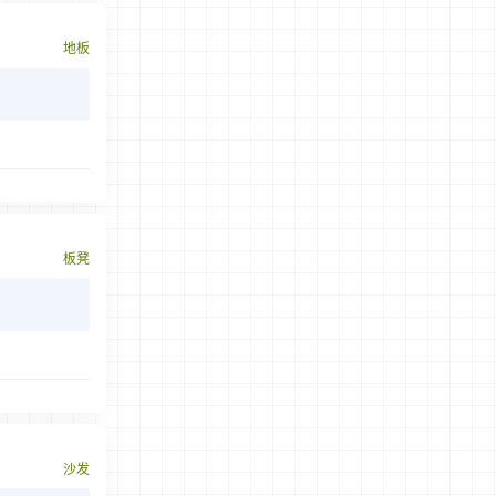
地板
板凳
沙发