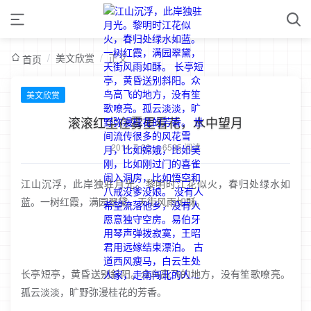
/
美文欣赏
/
正文
首页
美文欣赏
滚滚红尘在雾里看花，水中望月
2014-7-22
/
6585 阅读
江山沉浮，此岸独驻月光。黎明时江花似火，春归处绿水如
蓝。一树红霞，满园翠黛，天街风雨如酥。
长亭短亭，黄昏送别斜阳。众鸟高飞的地方，没有笙歌嘹亮。
孤云淡淡，旷野弥漫桂花的芳香。