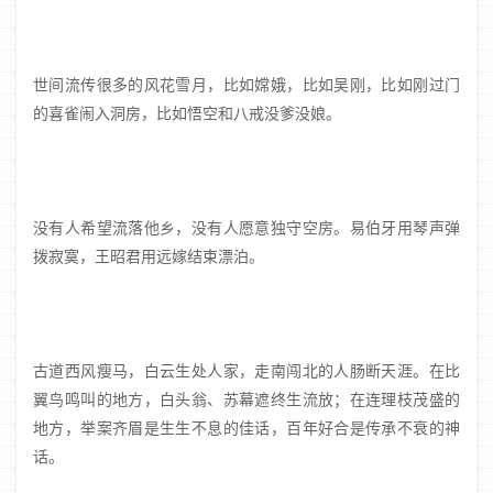
世间流传很多的风花雪月，比如嫦娥，比如吴刚，比如刚过门
的喜雀闹入洞房，比如悟空和八戒没爹没娘。
没有人希望流落他乡，没有人愿意独守空房。易伯牙用琴声弹
拨寂寞，王昭君用远嫁结束漂泊。
古道西风瘦马，白云生处人家，走南闯北的人肠断天涯。在比
翼鸟鸣叫的地方，白头翁、苏幕遮终生流放；在连理枝茂盛的
地方，举案齐眉是生生不息的佳话，百年好合是传承不衰的神
话。