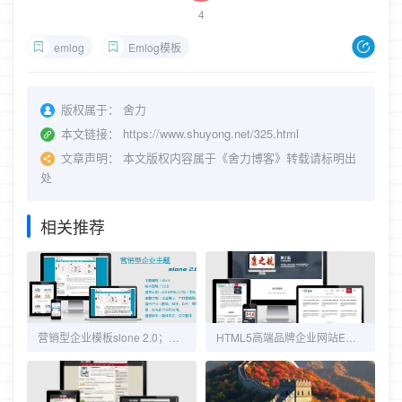
4
emlog
Emlog模板
版权属于：
舍力
本文链接：
https://www.shuyong.net/325.html
文章声明：
本文版权内容属于《舍力博客》转载请标明出
处
相关推荐
营销型企业模板slone 2.0；清爽淡蓝简约商业主题发布
HTML5高端品牌企业网站EMLOG模板（支持移动设备）