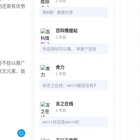
3 年前
别还是有优势
很8错！感谢分享
百科情报站
3 年前
你这网站可以哦， 来换个友链吧
时不妨以推广
舍力
软文元素，既
3 年前
@言之在线：win10都还没有弄明白呢
言之在线
3 年前
win11好还是win10好