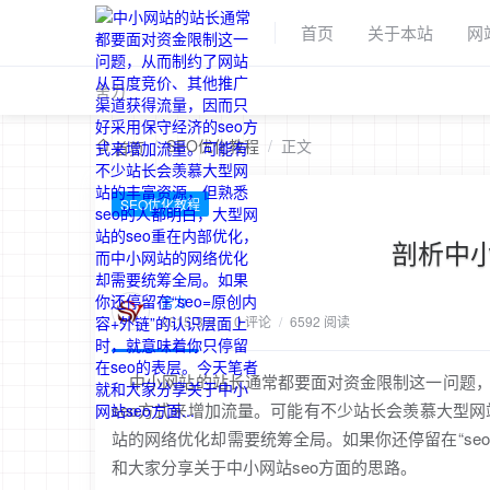
首页
关于本站
网
舍力
/
SEO优化教程
/
正文
首页
SEO优化教程
剖析中
舍力
2015-3-9
/
0 评论
/
6592 阅读
中小网站的站长通常都要面对资金限制这一问题，
seo方式来增加流量。可能有不少站长会羡慕大型网
站的网络优化却需要统筹全局。如果你还停留在“se
和大家分享关于中小网站seo方面的思路。