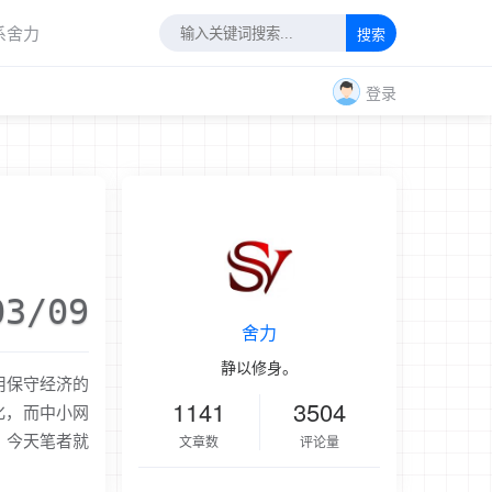
系舍力
搜索
登录
03/09
舍力
静以修身。
用保守经济的
1141
3504
化，而中小网
。今天笔者就
文章数
评论量