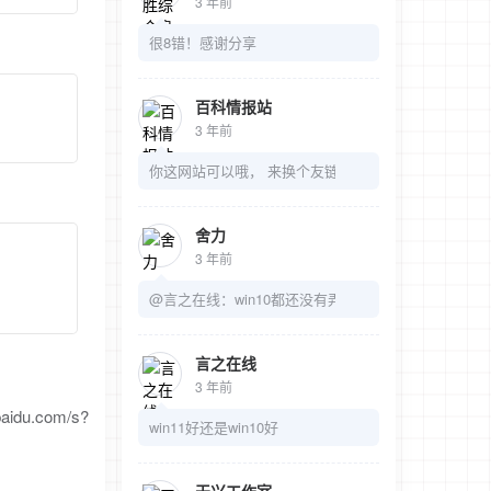
3 年前
很8错！感谢分享
百科情报站
3 年前
你这网站可以哦， 来换个友链吧
舍力
3 年前
@言之在线：win10都还没有弄明白呢
言之在线
3 年前
om/s?
win11好还是win10好