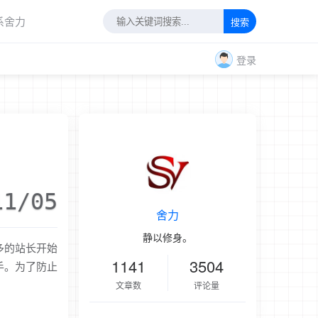
系舍力
搜索
登录
11/05
舍力
静以修身。
多的站长开始
1141
3504
手。为了防止
文章数
评论量