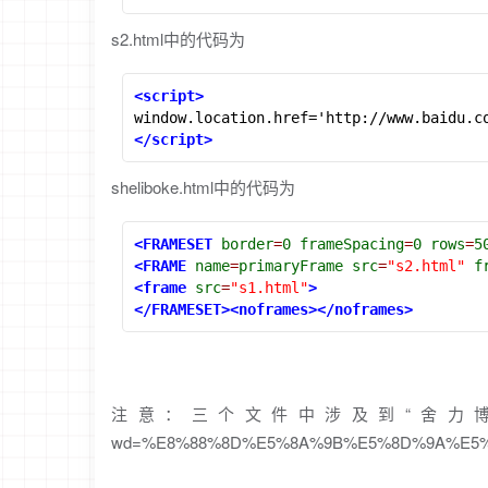
s2.html中的代码为
<script>
</script>
sheliboke.html中的代码为
<FRAMESET
border
=
0
frameSpacing
=
0
rows
=
5
<FRAME
name
=
primaryFrame
src
=
"s2.html"
f
<frame
src
=
"s1.html"
>
</FRAMESET><noframes></noframes>
注意：三个文件中涉及到“舍力博客”为你所
wd=%E8%88%8D%E5%8A%9B%E5%8D%9A%E5%