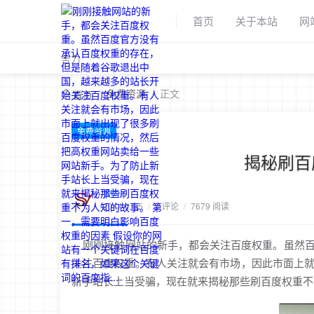
首页
关于本站
网
舍力
/
免费资源
/
正文
首页
免费资源
揭秘刷百
舍力
2014-11-5
/
0 评论
/
7679 阅读
刚刚接触网站的新手，都会关注百度权重。虽然百
关注百度权重。有人关注就会有市场，因此市面上
新手站长上当受骗，现在就来揭秘那些刷百度权重不