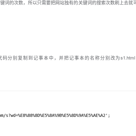
关键词的次数，所以只需要把网站独有的关键词的搜索次数刷上去就
复制到记事本中，并把记事本的名称分别改为s1.html，s2
m/s?wd=%E8%88%8D%E5%8A%9B%E5%8D%9A%E5%AE%A2';
