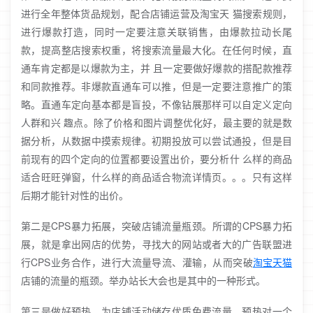
进行全年整体货品规划，配合店铺运营及淘宝天 猫搜索规则，
进行爆款打造，同时一定要注意关联销售，由爆款拉动长尾
款，提高整店搜索权重，将搜索流量最大化。在任何时候，直
通车肯定都是以爆款为主，并 且一定要做好爆款的搭配款推荐
和同款推荐。非爆款直通车可以推，但是一定要注意推广的策
略。直通车定向基本都是盲投，不像钻展那样可以自定义定向
人群和兴 趣点。除了价格和图片调整优化好，最主要的就是数
据分析，从数据中摸索规律。初期投放可以尝试通投，但是目
前现有的四个定向的位置都要设置出价，要分析什 么样的商品
适合旺旺弹窗，什么样的商品适合物流详情页。。。只有这样
后期才能针对性的出价。
第二是CPS暴力拓展，突破店铺流量瓶颈。所谓的CPS暴力拓
展，就是拿出网店的优势，寻找大的网站或者大的广告联盟进
行CPS业务合作，进行大流量导流、灌输，从而突破
淘宝
天猫
店铺的流量的瓶颈。举办站长大会也是其中的一种形式。
第三是做好预热，为店铺活动储存优质免费流量。预热对一个