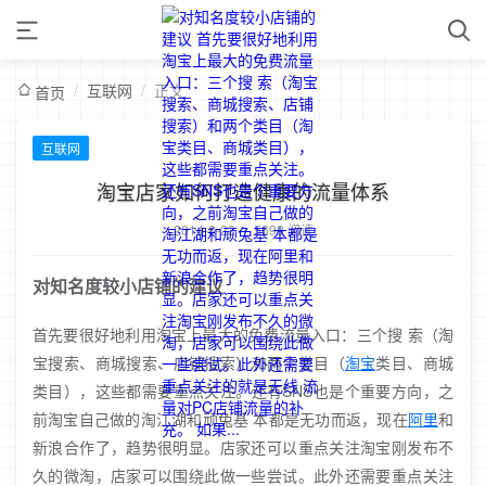
/
互联网
/
正文
首页
互联网
淘宝店家如何打造健康的流量体系
2014-6-22
/
5699 阅读
对知名度较小店铺的建议
首先要很好地利用淘宝上最大的免费流量入口：三个搜 索（淘
宝搜索、商城搜索、店铺搜索）和两个类目（
淘宝
类目、商城
类目），这些都需要重点关注。还有SNS也是个重要方向，之
前淘宝自己做的淘江湖和顽兔基 本都是无功而返，现在
阿里
和
新浪合作了，趋势很明显。店家还可以重点关注淘宝刚发布不
久的微淘，店家可以围绕此做一些尝试。此外还需要重点关注