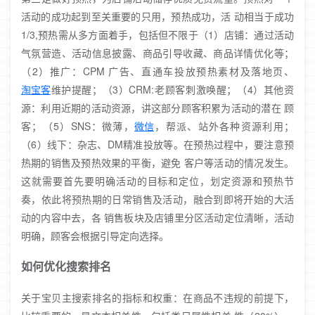
活动的成功起到至关重要的只用，预热成功，活 动相当于成功
1/3,预热需从多方面着手，包括但不限于（1）店铺：通过活动
气氛营造、活动信息披露、商品引导收藏、商品详情优化等；
（2）推广：CPM 广告、直通车投放预热素材及落地页、
淘宝客
维护提醒；（3）CRM:老顾客刺激唤醒；（4）其他资
源：利用近期的活动资源，讲这部分顾客积累为活动的潜在 顾
客；（5）SNS：微薄，
微信
，帮派、站外各种资源利用；
（6）线下：杂志、DM精准投放等。在预热过程中，要注意预
热期的销售及预热效果的平衡，避免 客户等活动的情况发生。
这就需要首先要明确活动的目标和定位，划定资源和预热节
奏，依此将预热期的日常销售及活动，融合到即将开始的大活
动的内容中去，各 销售板块及店铺里分区活动定位清晰，活动
明确，顾客会根据引导定向选择。
如何优化搜索排名
关于宝贝主搜索排名的指标和权重：在商品不违规的前提下，