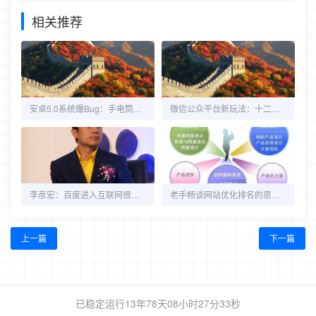
相关推荐
安卓5.0系统爆Bug：手电筒竟让相机无法使用
微信公众平台新玩法：十二种微信的推广方法
李彦宏：百度进入互联网很及时 转型移动太迟
老手畅谈网站优化排名的思维转变
上一篇
下一篇
已稳定运行13年78天
08小时27分33秒