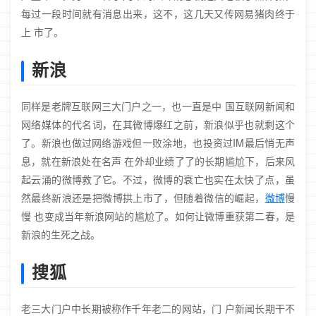
每过一段时间就有消息出来，这不，这几天又传网易猪肉终于
上 市了。
新浪
同样是老牌互联网三大门户之一，也一直是中 国互联网新闻和
网络媒体的代名词，在其微博爆红之前，新浪似乎也就剩这个
了。新浪也做过网络游戏但一败涂地，也投资过IM最后悄无声
息，就在新浪处在名声 在外却业绩了了的长期尴尬下，后来风
起云涌的微博救了它。不过，微博的衰亡也实在太快了点，虽
然最终新浪还是把微博拱上市了，但随着微信的崛起，
微博
慢
慢 也变成当年新浪网站的尴尬了。如何让微博重获第二春，是
新浪的生死之战。
搜狐
老三大门户中长期被称作千年老二的网站，门 户新闻长期干不