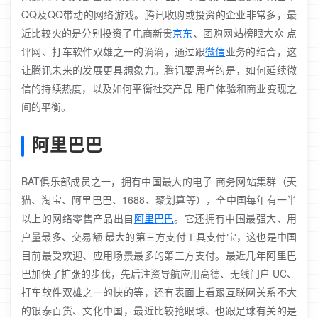
QQ及QQ带动的网络游戏。腾讯收购或投资的企业非常多，最
近比较火的是分别投资了电商新贵
京东
、团购网站榜眼大众 点
评网、打车软件双雄之一的滴滴，通过跟
微信
业务的结合，这
让腾讯未来的发展更具想象力。腾讯要思考的是，如何延续微
信的持续热度，以及如何平衡社交产品 用户体验和商业变现之
间的平衡。
阿里巴巴
BAT俱乐部成员之一，拥有中国最大的电子 商务网站集群（天
猫、淘宝、阿里巴巴、1688、聚划算等），全中国每年有一半
以上的网络零售产品出自
阿里巴巴
。它还拥有中国最强大、用
户量最多、交易额 最大的第三方支付工具支付宝，这也是中国
目前最受欢迎、应用场景最多的第三方支付。最近几年阿里巴
巴加快了扩张的步伐，先后注资导航应用高德、无线门户 UC、
打车软件双雄之一的快的等，还有表面上看跟互联网关系不大
的银泰百货、文化中国，最近比较抢眼球、也跟足球有关的是