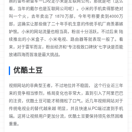
鼎的雷布斯雷军一口咬定小米是互联网公司，那就是吧（这么
看，当年的戴尔也是互联网公司呢）。小米的手机卖得那绝对
叫一个火，去年卖出了 1870万部，今年号称要卖到4000万
部，这确实让那些做了二十年手机生意的传统手机厂商羡慕嫉
妒恨。小米的网站流量也相当高，粉丝十分活跃。不过后来 陆
续推出的小米盒子、小米电视、路由器等就表现一般了。看
来，对于雷军而言，粉丝经济和“专注极致口碑快”七字诀是否能
放诸四海而皆准是最大挑战。
优酷土豆
视频网站的非典型王者，不过地位并不稳固， 这个行业近三年
来的竞争相当惨烈，格局变化也非常大，直到引入了阿里巴巴
的注资，优酷土豆可能才稍微松了口气。近几年视频网站对于
传统电视业的替代越来越 明显，并且快速从PC端过渡到手机
端。这将让视频用户更加分流，优酷土豆要保持领先依然困难
重重。