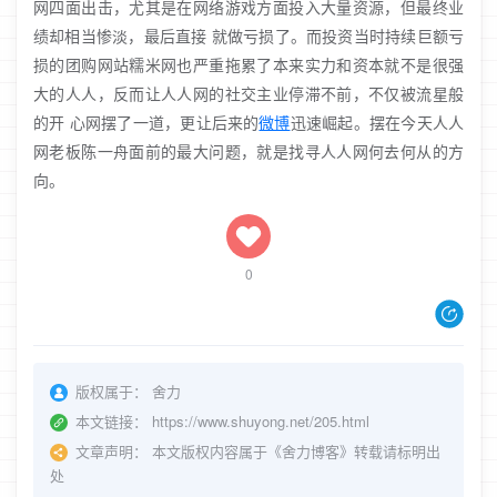
网四面出击，尤其是在网络游戏方面投入大量资源，但最终业
绩却相当惨淡，最后直接 就做亏损了。而投资当时持续巨额亏
损的团购网站糯米网也严重拖累了本来实力和资本就不是很强
大的人人，反而让人人网的社交主业停滞不前，不仅被流星般
的开 心网摆了一道，更让后来的
微博
迅速崛起。摆在今天人人
网老板陈一舟面前的最大问题，就是找寻人人网何去何从的方
向。
0
版权属于：
舍力
本文链接：
https://www.shuyong.net/205.html
文章声明：
本文版权内容属于《舍力博客》转载请标明出
处