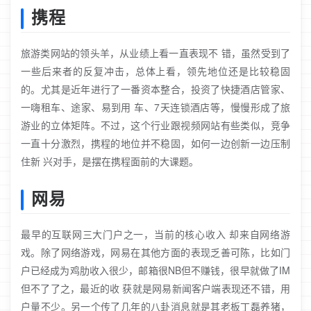
携程
旅游类网站的领头羊，从业绩上看一直表现不 错，虽然受到了
一些后来者的反复冲击，总体上看，领先地位还是比较稳固
的。尤其是近年进行了一番资本整合，投资了快捷酒店管家、
一嗨租车、途家、易到用 车、7天连锁酒店等，慢慢形成了旅
游业的立体矩阵。不过，这个行业跟视频网站有些类似，竞争
一直十分激烈，携程的地位并不稳固，如何一边创新一边压制
住新 兴对手，是摆在携程面前的大课题。
网易
最早的互联网三大门户之一，当前的核心收入 却来自网络游
戏。除了网络游戏，网易在其他方面的表现乏善可陈，比如门
户已经成为鸡肋收入很少，邮箱很NB但不赚钱，很早就做了IM
但不了了之，最近的收 获就是网易新闻客户端表现还不错，用
户量不少。另一个传了几年的八卦消息就是其老板丁磊养猪，