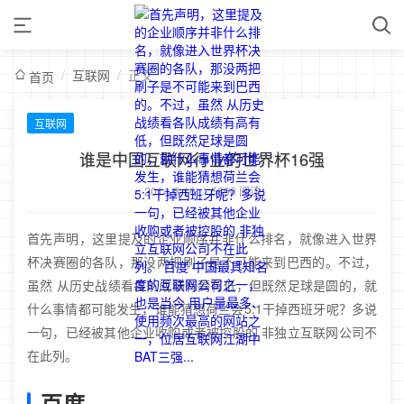
/
互联网
/
正文
首页
互联网
谁是中国互联网行业的世界杯16强
2014-6-16
/
5690 阅读
首先声明，这里提及的企业顺序并非什么排名，就像进入世界
杯决赛圈的各队，那没两把刷子是不可能来到巴西的。不过，
虽然 从历史战绩看各队成绩有高有低，但既然足球是圆的，就
什么事情都可能发生，谁能猜想荷兰会5:1干掉西班牙呢？多说
一句，已经被其他企业收购或者被控股的 非独立互联网公司不
在此列。
百度