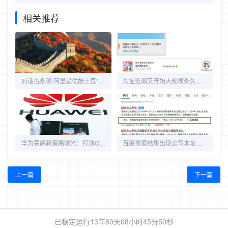
相关推荐
对话古永锵:阿里是优酷土豆“变现”的最好选择
淘宝近期又开始大规模永久封停违规店铺
华为荣耀新策略曝光：打造O2O服务 推跨界应用
百度搜索结果出现公司地址、电话等信息
上一篇
下一篇
已稳定运行13年80天
08小时45分51秒