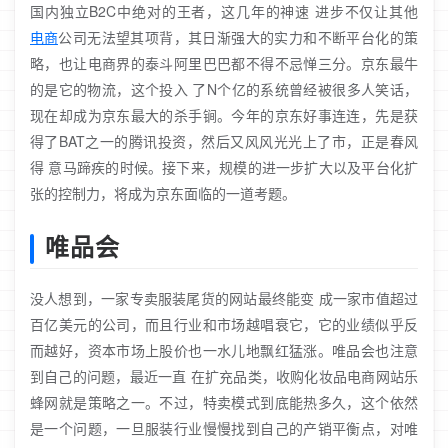
国内独立B2C中绝对的王者，这几年的神速 进步不仅让其他
电商
公司无法望其项背，其日渐强大的实力和不断平台化的策
略，也让电商界的泰斗阿里巴巴都不得不忌惮三分。京东最牛
的是它的物流，这个投入 了N个亿的系统曾经被很多人笑话，
现在却成为京东最大的杀手锏。今年的京东好事连连，先是获
得了BAT之一的腾讯投资，然后又风风光光上了市，正是春风
得 意马蹄疾的时候。接下来，规模的进一步扩大以及平台化扩
张的控制力，将成为京东面临的一道考题。
唯品会
没人想到，一家专卖服装尾货的网站最终能变 成一家市值超过
百亿美元的公司，而且行业和市场越唱衰它，它的业绩似乎反
而越好，资本市场上股价也一水儿地飘红猛涨。唯品会也注意
到自己的问题，最近一直 在扩充品类，收购化妆品电商网站乐
蜂网就是策略之一。不过，特卖模式到底能热多久，这个依然
是一个问题，一旦服装行业慢慢找到自己的产销平衡点，对唯