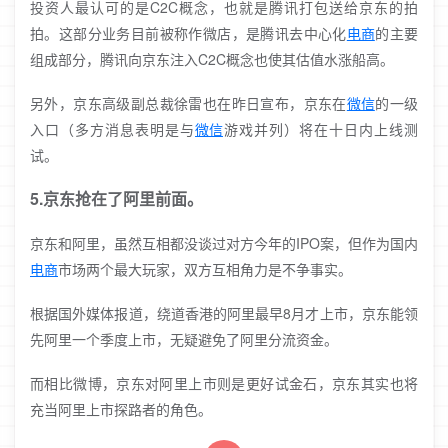
投资人最认可的是C2C概念，也就是腾讯打包送给京东的拍
拍。这部分业务目前被称作微店，是腾讯去中心化
电商
的主要
组成部分，腾讯向京东注入C2C概念也使其估值水涨船高。
另外，京东高级副总裁徐雷也在昨日宣布，京东在
微信
的一级
入口（多方消息表明是与
微信
游戏并列）将在十日内上线测
试。
5.京东抢在了阿里前面。
京东和阿里，虽然互相都没谈过对方今年的IPO案，但作为国内
电商
市场两个最大玩家，双方互相角力是不争事实。
根据国外媒体报道，绕道香港的阿里最早8月才上市，京东能领
先阿里一个季度上市，无疑避免了阿里分流资金。
而相比微博，京东对阿里上市则是更好试金石，京东其实也将
充当阿里上市探路者的角色。