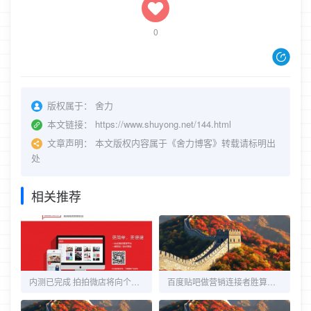
0
版权属于：
舍力
本文链接：
https://www.shuyong.net/144.html
文章声明：
本文版权内容属于《舍力博客》转载请标明出
处
相关推荐
内测已完成 拍拍微店将向个人商家开放
百度贴吧做营销连接者胜算几何