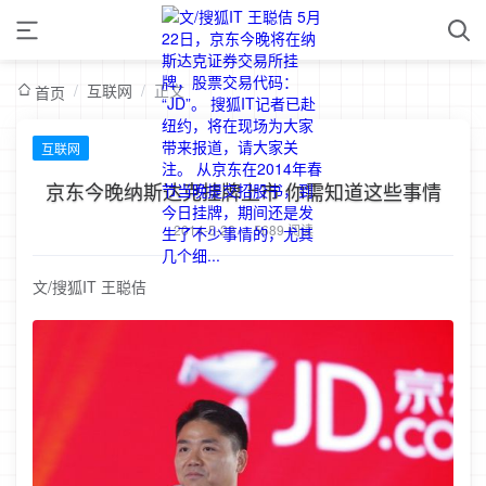
/
互联网
/
正文
首页
互联网
京东今晚纳斯达克挂牌上市 你需知道这些事情
2014-5-22
/
5689 阅读
文/搜狐IT 王聪佶