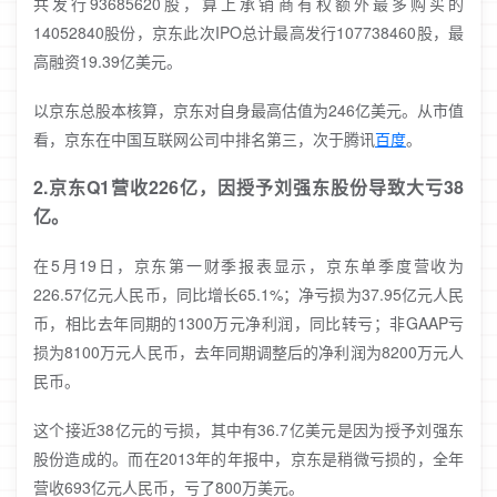
共发行93685620股，算上承销商有权额外最多购买的
14052840股份，京东此次IPO总计最高发行107738460股，最
高融资19.39亿美元。
以京东总股本核算，京东对自身最高估值为246亿美元。从市值
看，京东在中国互联网公司中排名第三，次于腾讯
百度
。
2.京东Q1营收226亿，因授予刘强东股份导致大亏38
亿。
在5月19日，京东第一财季报表显示，京东单季度营收为
226.57亿元人民币，同比增长65.1%；净亏损为37.95亿元人民
币，相比去年同期的1300万元净利润，同比转亏；非GAAP亏
损为8100万元人民币，去年同期调整后的净利润为8200万元人
民币。
这个接近38亿元的亏损，其中有36.7亿美元是因为授予刘强东
股份造成的。而在2013年的年报中，京东是稍微亏损的，全年
营收693亿元人民币，亏了800万美元。