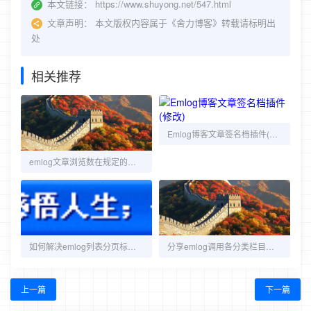
本文链接：
https://www.shuyong.net/547.html
文章声明：
本文版权内容属于《舍力博客》转载请标明出
处
相关推荐
Emlog博客文章签名档插件(修改)
emlog文章浏览数在规定的时间内算一次修改方法
如何解决emlog列表分页标题相同的问题
分享emlog调用各分类栏目标题、描述、别名及发布的文章数
上一篇
下一篇