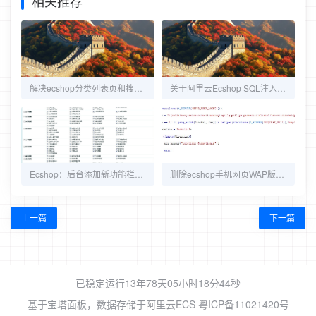
相关推荐
解决ecshop分类列表页和搜索页面出现空白商品
关于阿里云Ecshop SQL注入漏洞导致代码执行的解决方案
Ecshop：后台添加新功能栏目以及管理权限设置
删除ecshop手机网页WAP版的方法分享
上一篇
下一篇
已稳定运行13年78天
05小时18分44秒
基于
宝塔面板
，数据存储于阿里云ECS
粤ICP备11021420号