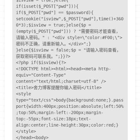
$isview = true;}else{ 

if(isset($_POST["pwd"])){ 

if($_POST["pwd"] == $password){ 

setcookie("isview",$_POST["pwd"],time()+360
0*3);$isview = true;}else{$p = 
(empty($_POST["pwd"])) ? "需要密码才能查看，
请输入密码。" : "<div style=\"color:#F00;\">
密码不正确，请重新输入。</div>";} 

}else{$isview = false;$p = "请输入密码查看，
获取密码可联系我。";}}?>

<?php if($isview){?>

<!DOCTYPE html><html><head><meta http-
equiv="Content-Type" 
content="text/html;charset=utf-8" />

<title>舍力博客提醒你输入密码</title>

<style 
type="text/css">body{background:none;}.pass
port{width:400px;position:absolute;left:50%
;top:50%;margin-left:-200px;margin-
top:-55px;font-size:18px;text-
align:center;line-height:30px;color:red;}
</style>

</head><body>
