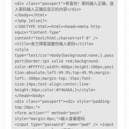
<div class="passport">恭喜你！密码输入正确，放
入密码输入正确后显示的内容</div>

</body></html> 

<?php }else{?>

<!DOCTYPE html><html><head><meta http-
equiv="Content-Type" 
content="text/html;charset=utf-8" />

<title>舍力博客提醒你输入密码</title> 

<style 
type="text/css">body{background:none;}.pass
port{border:1px solid red;background-
color:#FFFFCC;width:400px;height:100px;posi
tion:absolute;left:49.9%;top:49.9%;margin-
left:-200px;margin-top:-55px;font-
size:14px;text-align:center;line-
height:30px;color:#746A6A;}</style>

</head><body>

<div class="passport"><div style="padding-
top:20px;"> 

<form action="" method="post" 
style="margin:0px;">输入查看密码 

<input type="password" name="pwd" /> <input 