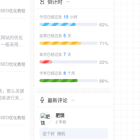
倒计时
部分被降权网
的主关键词,
SEO优化教程
环，建议合理
剧烈的,而且笼
15
今日已经过去
小时
标签是百度打
关键词,至关重
62%
个H1将会导
带有关键词的
用户体验差的
5
这周已经过去
天
签在网站的优化
服务器，访问
71%
接：
”这一味,让人
般建议是28
现或者加
7
本月已经过去
天
28个字内。
理好。 9、
22%
SEO优化教程
连。新人朋友
或者向百度反
住，最后什么也
8
向外导出链
今年已经过去
个月
66%
内，因为百度
tle属性关键
话，那么关键
词来进行关键
尾关键词出现。
最新评论
都需要有关键
的关键词不要
关键词自然地
超过五次。
肥饶
SEO优化教程
词嵌入到页面
2 年前
，网站首页的
这个好 随机
最热门的。网