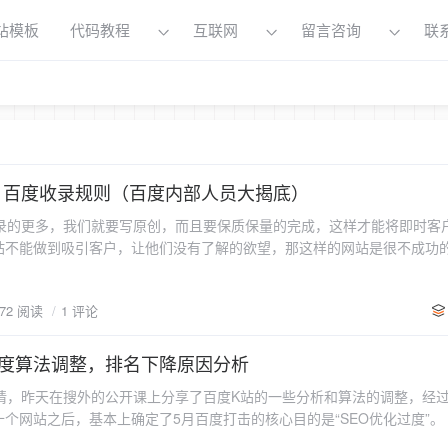
站模板
代码教程
互联网
留言咨询
联
- 百度收录规则（百度内部人员大揭底）
的更多，我们就要写原创，而且要保质保量的完成，这样才能将即时客
站不能做到吸引客户，让他们没有了解的欲望，那这样的网站是很不成功
解百度收录的秘密。 百度讨厌的几种做法： 1、点击后打开的页面
大相径庭，是另一个不相干的网页，这是一些作弊行为，百度是很不喜欢
472 阅读
1 评论
主要的“优化”形式，这个站的收录内容应该是很少了，而且是越来越少，
越来越低。 2、这个问题很常见，百度要求内容与题目要有呼应。如果
容中出现的很少这就属于作弊行为，百度会察觉到的，如果百度不在信任
百度算法调整，排名下降原因分析
越来越少。 3、百度收录如果都是千篇一律，那用户体验一定也会下降
，昨天在搜外的公开课上分享了百度K站的一些分析和算法的调整，经
内容，即使很精彩很经典，也不如新的更能吸引眼球。百度喜新厌旧，如
网站之后，基本上确定了5月百度打击的核心目的是“SEO优化过度”。 经过数据整
创，受客户欢迎，那何愁百度不来收录呢？所以想增加收录量，网站内容
 1、绝大部被降权网站，标题、关键词、描述中都有关键词堆砌行为，推
： 一、标题 1、原创：标题也需要原创,不要复制粘贴,搜索引擎喜欢