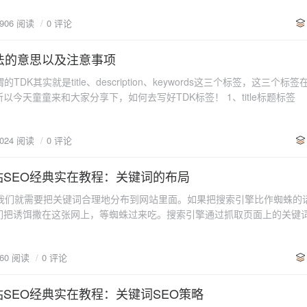
TDK中堆砌关键词也是百度识别SEO站点的主要有效方式之一。 2、大
义,搜索引擎不会收录。 2、带有长尾核心关键词：首先,确定你要推广
5906 阅读
0 评论
超链接中的title属性中有堆砌关键词。这属于搜索引擎反作弊规则的重要一
,那么,你的关键词就是“高顶灯”。然后,你要知道,主关键词的竞争是比较
不是在其中使劲添加关键词。 3、部分网站有过度使用加粗标签。这个
,既不利于百度搜索引擎收录,也不能有效打动顾客,那么,如何具体化这个主
主要标签。非常容易造成降权。 4、部分网站有多个H1等作弊行为，多
写法的意思以及注意事项
长尾关键词”。 站在消费者的角度,这样一个标题也呼之欲出了,一连串的
别，直接降权。 5、不少站点出现了大量的空连接或者重复链接，这是
K其实就是title、description、keywords这三个标签，这三个标
造成降权。 6、有大约1/5的站点访问速度特别慢。请及时更换空间或者
国如烹小鲜”,发布产品信息,也应该有炒一碟菜的细
童来和大家分享下，如何去写好TDK标签！ 1、title标题标签 一般采用的
，这是百度站长平台多次声明过的。 7、不少网站使用了QQ客服代码链
有精美的图片相辉映的产品信息,就好比讲究“色香味俱全”的菜肴,少了“色
式，建议是1-3个关键词用下划线_连接，最后小划线-链接网站名，标题一
qq.com/msgrd?v=3……，是以直接的链接形式出现的，建议这样的链接用JS实
标题索引是28个字，即你写的多排名结果不会显示出完整标题，所以最好是
有可能导致搜索引擎误判。 8、少量的网站存在一定数量死链接，建议尽快处
顶灯”类相关信息搜索结果中即会有您发布的信息。
3024 阅读
0 评论
s关键词标签 建议选取网站的核心关键词3个左右，不要太多，用半角逗号相
了一个可能是被百度误伤的正常优化站，建议可以调整自己的优化手法，
ords标签中加入很多关键词，生怕浪费了，其实没这个必要，想什么都抓
。 10、大部分网站都有大量的重复链接（内链），或者重复导出链接（
标签搜索引擎都不怎么看的。 3、description描述标签 建议是站名开
站SEO经典实在教程：关键词的布局
。 以下是今天网站诊断过程中找到的几个很有代表性的截
成一句话，一定要通顺。描述标签一般写120字以内，建议是64个字以
时匹配了TDK堆砌关键词、多个H1作弊、重复链接、alt中关键词堆砌、ti
们就需要把关键词合理地分布到网站里面。如果把搜索引擎比作蜘蛛的
Title标签是最为重要的一环，关系着目标关键词的排名，
大量导出链接。嗯，这个站不调整自己的网站基本上不可能恢复排名了。
们把诱饵撒在这张网上，等蜘蛛过来吃。搜索引擎通过抓取页面上的关键
百度搜索结果影响不大，Description标签是对title的一个补充，适合长
局的原则是：无处不在，但有所侧重。就是说，每个页面伴随着信息添加
不过三，三不过四，二不过五的关键词撰写原则。所谓原则就是指四个字
分主次和重点，不能无差别对待。关键词如何嵌入？在丰富和添加信息时
，三个字的关键词不要重复出现超过四次，二个字的关键词不要重复出现
660 阅读
0 评论
，不能生套硬嵌，要与文章自然融合。例如，我要将“气泡水机”这个关键
入，“XX公司是专业生产（气泡水机）的厂商，远销欧美等地……” 关键词布局要点
键词布局） 首页是用户最先看到的页面，也是搜索引擎最先进入的页面
SEO经典实在教程：关键词SEO策略
页面。因此在首页出现的关键词应当是最核心也是所有选择的关键词之中