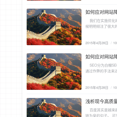
标题和关键词都应
织，绍兴的黄酒，
就像一个店的名称
利于收录。具体产品
性关键词，所以这
感。 采用采集内
如何应对网站
其他产品的关键词进行填
形式，但是英文中时
2015-4-28
直接利用程序和采
将整个页面的内容概
的关键词：一些比较
我们在实施优化的
重复的抄袭信息，
标签即是网页描述
版黑色T恤”或则“
候明明倾注了很大
站内容质量低下也
词，不可只是无意义的
组合的关键词的搜
的关键词排名、收
收录，或则收录减
搜索结果页面上。
用户在搜索产品时会
什么原因呢？这就是
法的，一些成人色
为我们的关键词。
2015年4月28日
1
搜索引擎对于网站
的广告也会遭到搜
业关键词。如，“阿
收录等。 网站降权的主要表现有： 1、关键词排名大幅度下降——关键词排名忽然在某一次更新之后集
因。而有不少博客
竞争对手的网站上
中性的大幅度下降
如何应对网站降
这些外链多数都是
2015-4-28
词；这里有一些关
本排名在首页的关
网站被挂马——有
键词：我们还可从
SEO分为白帽SE
关系。但是若十个
链接代码。搜索引
键词。
通过作弊的手法来达
的嫌疑了。 2、
在网站源文件里查
键词堆积（keywo
网站开始在搜索引
过度优化，如堆砌
希望提高关键词密
（百度已经取消快
用黑帽SEO作弊（《
2015年4月28日
1
签、图片的alt属
页面网址旁边的时
应对策略 一旦发
键词。 2、桥页（doorway pages） 桥页也叫过渡页，是指一个页面打开之后会自动（或手动）转向主
快照时间一般是当
使网站恢复优化效
页，目的是希望这
浅析现今高质
七天之隔。当搜索
想想网站被降权前做
2015-4-27
量包含关键词的网
的情况下，快照更新
些改动而导致被降
百度其实是越来越
搜索引擎中得到好
不在首页——我们之
反感。因此，从这
链为皇的句子。 
通往主页的链接，