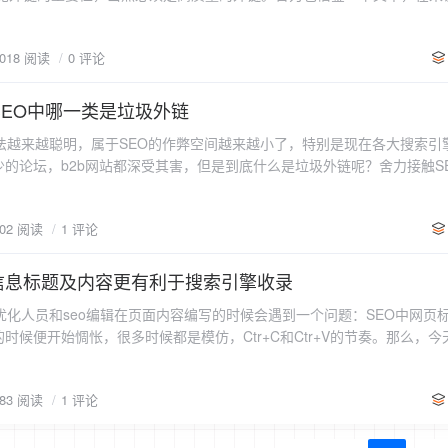
，网站首页肯定是在收录页面的第一位的。如果首页不在第一位就要考虑
索引擎。并且进行日常高质量的内容跟新和外链发布，等待百度重新收录
什么逻辑的。如果是由人写出来的真正包含关键词的文章，就不是桥页了。 3、
警惕被降权的征兆。网站降权的情况主要就有以上几种，可能也会有其他
降权——检查自己的站点是否有优化过度的迹象，关键词是否堆砌过多，
，那就是意外的收获啦。 但是这种需要我们必须有扎实的功底，文章伪原
 text） 在网页中放上含有关键词的文字，但这些字不能被用户所看到，只
就能断定网站被降权了。就像我们感冒，感冒有多种症状，但抓住主要几
况，就撤销过度优化的一部分。先别再急着往文章里插入关键词和链接，
3018 阅读
0 评论
果是原创的还没有通过，那就看看文章的内容吧。开博客也算是练习自己
小字号的文字；与背景同样颜色的文字；放在评论标签当中的文字；放在表
些高质量文章，静观其变。 SEO作弊引起的降权——回想一下网站被降
是你的文章要对用户有一定的帮助。 当然也不一定非要投稿，只是去高
放在不可见的层上面等。 4、隐藏链接（hidden link） 隐藏链接和
站降权之三：网站降权的原因及应对策略
，包括采集文章，大量的发布垃圾外链等等，如果有，赶紧将这些作弊行为
业的地方
SEO中哪一类是垃圾外链
别是把关键词放在链接里面，而这个链接也是用户所看不到的。 5、隐藏页面
广告问题——如果没有进行作弊，也没有过度优化，那么需要检查挂马和
网络的博客，我去卖五金的网站弄外链，这样外链的质量肯定要打折扣的
page） 有的网页使用程序或脚本来检测来访问的是搜索引擎还是普通用户。
取消。不要添加一些和网站内容格格不入的信息广告，保持网站的整洁性
越来越聪明，属于SEO的作弊空间越来越小了，特别是现在各大搜索引
后我们就需要去相关的博客，类型的网站去交换友链，去相关论坛去做外链
过优化的网页版本。如果来访的是普通人，返回的是另外一个版本。 这
漏洞，如有漏洞，赶紧要程序员修补。我们以排除法将以上这些可能导致
的论坛，b2b网站都深受其害，但是到底什么是垃圾外链呢？舍力接触S
的地方。而且一定要重视。 论坛外链注重的是精，比如：你在论坛发个
。因为一旦你的浏览器去看这个网页，无论是在页面上还是在HTML源文
等待百度收录。这期间我们又该做些什么呢？重新提交搜索引擎，让搜索
辨垃圾外链，其实也是真心不好说，按照官方的说法是“垃圾外链就是指指
你的网址，这样的外链我想是什么用都没有的。一是搜索引擎不一定收录
擎看到的不同的版本。检测的方法是，看一下这个网页的快照。 6、欺骗性重定向
保持高质量原创的更新，最好都是原创文，可以适当结合少量伪原创；适
被指向站点故意制造的超链接。”这是东西我觉得太飘渺了，有没有意义的
理，这就造成外链不稳定，后期网站排名波动，我想也与外链的稳定有关
 redirects） 把用户访问的入口页面重定向至一个内容完全不同的页面，主
，肯定很少人会愿意和我们交换友情链接，这时候我们只能发布其他高质
402 阅读
1 评论
为，垃圾外链多种多样，随着搜索引擎算法的不断更新，垃圾外链涉及的
了，简单来说就是不要总在一个地方发外链，要多元化，有博客的，论坛
软文，提交高权重目录，在权重高的博客和论坛里发布链接等方式增加权
判别方式有具有很大的争议性。所以，舍力根据个人经验做了一些整理，
购买的广告链接纯粹是为了提高网页级别PR或为了操纵搜索引擎排名的话
只能静观其变等待百度重新收录。百度重新恢复时间不定，有可能个把月
信息标题及内容更有利于搜索引擎收录
多个B2B型的网站发布信息，这类网站都有每天文章刷新的功能，每天到
区别正常广告和作弊手段之间有一个很模糊的界限。但是这样做的人自己
患于未然，不要为了早点实现效果而采用一些非正
 2.自动生成随意采集文章/帖子页面内容穿插一些链接。 3.页面的标题
一遍，外链效果也是相当不错的。而且这类B2B的网站，对于账户的审核
为是通过购买链接来作弊，也没办法去和搜索引擎去争辩。因为搜索引擎
化人员和seo编辑在页面内容编写的时候会遇到一个问题：SEO中网页
关阅读： 如何应对网站降权之一：SEO作弊的手法 如何应
。 4.自动评论和顶贴软件生成的链接，例如： 论坛顶贴机 博客群发软件。 
操作又很有效果的地方。 4、博客和软文带来的收获。 博客不用说
重的是，如果你的网站是出卖链接的那个网站，你的麻烦就更大了。 链接工
时候便开始惆怅，很多时候都是模仿，Ctr+C和Ctr+V的节奏。那么，
网站的降权表现 如何应对网站降权之三：网站降权的原因及应对策略
1.提供有价值内容及链接指向，对搜索引擎和用户都有用， 2.使用工具
网站的博客，权重都高的吓人，我们要结合博客的文章也就是我们的软文
接工厂”（亦称“大量链接机制”）指由大量网页交叉链接而构成的一个网络系统
何写、网页内容如何写着两个问题。 一、SEO网页标题的写法 1、品牌类
量的外链了。 当然博客的等级是越来越好，所以现在有很多人都会养一
个不同的域，甚至可能来自不同的服务器。一个站点加入这样一个“链接工
页：网站名称_网站口号或者网站简介包含关键词即可，一般重复2-3才即可
判定了你这个站点是垃圾网站，那么从这个网站导出的链接就是垃圾外链
章，博客有些时间和权重之后，慢慢增加一些外链，方法也是相当好的，
系统中所有网页的链接，同时作为交换它需要“奉献”自己的链接，籍此方
283 阅读
1 评论
栏目的概括，加一些长尾词。 内容页：内容标题(表达一个确切的用户需求点
带外链的原因吧。
 不管是做高质量的外链还是内链，软文的质量和写作都是我们必备的，
预链接得分的目的。如今搜索引擎发现它们已然不费吹灰之力。只要发现
键词1_关键词2_关键词3-品牌 栏目页：栏
个也就是多写就OK了。 还有就是现在比较流行的SNS外链，例如微博
工厂”中的所有站点都难逃干系。 交叉链接：大量的交叉着去交换链接，
键词1/上级栏目名词,品牌+核心词。 内容页：内容标题(表达一个确切的用