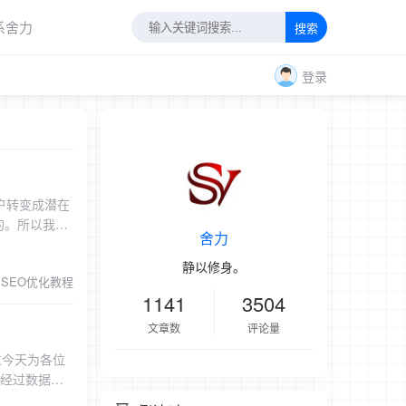
系舍力
搜索
登录
户转变成潜在
的。所以我们
舍力
的，如果这种
静以修身。
SEO优化教程
因为用户体验
1141
3504
只是标题中有
你的网站，那
文章数
评论量
，所以他们并
过今天为各位
果网站每天都
一定要新颖。
荐学习58同
原创的内容,重