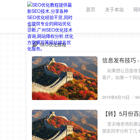
首页
关于本站
网
舍力
SEO优化教程
信息发布技巧 
2015-6-13
如果想让百度收录
客户，如果一个网
不仅要提高网站的内容质量，还要了
与客户想看的页面
2015年6月13日
9
情况很多或者说是
上不去，权重也会
这种关键词，而内
【转】5月份
2015-6-12
收录的内容一定会
受夫唯老师的邀请
不喜欢收录同样的
朋友同学分析了几十个
更新，而且内容原
理得出以下特征：
百度对于内容的要求