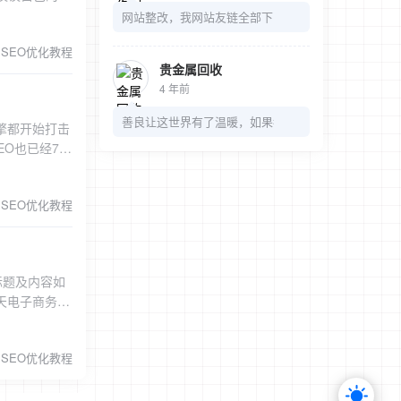
网站是否被搜
。 检查是否
网站整改，我网站友链全部下了，麻烦我的链接也可以
隐藏
一些表现，但
内链是否过
创就算了，肯
能被搜索引擎看
点症状就能确
先取消这些，
SEO优化教程
写作功底的一
格input
权前是否有
贵金属回收
权重的网站投
撤消。 检
4 年前
非法广告问
，上面说的是
如果是搜索引
善良让这世界有了温暖，如果都是冷漠，那多无趣
和干净性，检
擎都开始打击
。 论坛也是
种作弊方式，
网站降权的行
EO也已经7、
帖帖子标题简
件中，你所得
引擎重新认识
向目标网站没
，而是论坛管
当增加高质量
判断标准是什
系吧。 然后
要目的在于提升
量的链接方
SEO优化教程
范围也会越来
的，行业的等
重。做完这些
希望大家共同
，也会被当作
以后就恢复，
公司就是所有
心里很清楚。
和文章描述并
不是很严，对
的决定就是最
标题及内容如
长期的
厂(link
今天电子商务博
从长期来看害处
带出来我们的
。这些网页可能
批博客，平时
厂”后，一方
。 栏目页：栏
，所以现在各
而且可以输出
法来提升链接
SEO优化教程
)__网站名
因为这个影响
，不管属有意
，轻博客之类
这样的后果就
户需求点)__