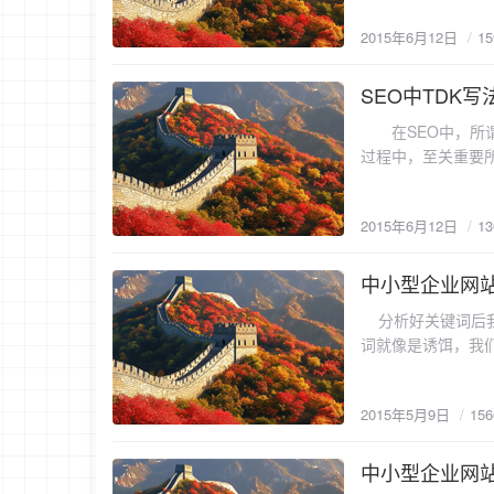
城的TDK写法。在
复的内容发布没有意
2015年6月12日
1
站在文本、alt、
如果你要推广高顶灯
使用这些标签，而
统的一个“高顶灯”
击SEO优化的一个
SEO中TDK
要,那就需要加入“
2015-6-12
致被反作弊规则识
标题就出来了。 二、如何写内容 内容可以从多个方面进行描述如:产品概述、适用场所、性能、售后服
在SEO中，所谓的TD
表现，有一定概率
务、特点等分段描述,注意用户体验。 三、图片 “治大
过程中，至关重要所以今天童
速度过低会被降权
致、精心。而一篇没
是关键词+网站名模
http://wpa.
顿失胃口。 四、收录 只要不是重复性的内容,属原创内容百度,360,搜狗等搜索引擎一定会收录,客户在
个字，百度对网站
nofollow。
搜索引擎上搜索“高
2015年6月12日
1
2、keyword
在诊断过程中出现
有些喜欢在keyw
馈，或者等待即可
抓不住。而且现在的keywords
中小型企业网
接），这是容易触发反作弊规则的一个情况
2015-5-9
头，用网站关键词说
图： 上面的网站同
分析好关键词后我
等搜索引擎对描述标签排名索引是64个字。 
词堆砌、内页存在
词就像是诱饵，我
Keywords标签对
词排位。关键词布
所有标签要符合四
词的嵌入，但是要
重复出现超过三次
2015年5月9日
15
出现在信息页面里
里，那么我可以这么嵌
如下（网站首页关
中小型企业网站
2015-5-9
权重一般高于其他