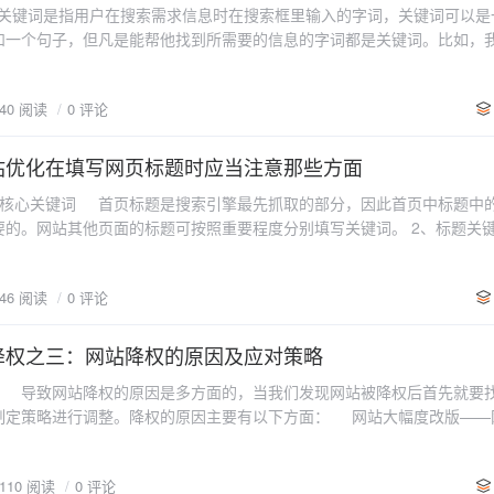
关键词是指用户在搜索需求信息时在搜索框里输入的字词，关键词可以是
位一般是“网站标题”，“分类目录”和“企业介绍”部分。其中又以网站标题
和一个句子，但凡是能帮他找到所需要的信息的字词都是关键词。比如，
标题是直接出现在搜索结果页面中的一部分，是用户最先看到的网站信息
机，那么我可以在搜索框里直接输入“气泡水机”，或则“气泡水机品牌”，
部分。而网站目录是产品的一个分类列表，在首页左侧展示位置。产品目
泡水机哪里买”，这些内容都可以帮助客户寻找到需要的信息，所以这些词
，而且对于搜索引擎也是十分重要的。产品目录名称一般采用比较热门的
040 阅读
0 评论
关键词可以是产品名称，企业品牌名称，经营范围等，只要是能帮助客户
行细分，尽量地拉长目录列表，这样展示在首页的关键词就比较多，对于
欲望的词都是好的关键词。那么客户会通过哪些词寻找到我们呢？这需要
或则“新闻”会有部分摘要出现在网站首页，这部分摘要里面也应当包含核心关
适推广的关键词。 二、进行关键词的扩展 企业对于自己产品的关键
站优化在填写网页标题时应当注意那些方面
关键词密度=页面关键词出现的次数/页面总字数） 一个页面中该出现多
我们经常使用的产品名称通常是固定的一种或则两种表达方式，而来自全
实现关键词排名会在同一个页面中嵌入过多的关键词，密密麻麻地堆砌，
最核心关键词 首页标题是搜索引擎最先抓取的部分，因此首页中标题中
搜索习惯千奇百怪，同一种产品名称往往又有很多种不同的表达方式。 如
，而且会因为过度优化而遭受惩罚。因此关键词密度也要适当。密度多少
要的。网站其他页面的标题可按照重要程度分别填写关键词。 2、标题关
、“碳酸水机”或则“气泡饮料制作器”，而我们经常固定使用的只有“气泡水机
该控制在2%-8%，是指整个网页字数的2%-8%，少于2%则显得过少，
题的优先性与重要性，很多站长会滥用标题来堆积很多关键词。这样虽然
寻找到我们。 关键词的扩展有以下几种情况： 1、同一种产品的
显得过多，有优化过度的嫌疑。
，但是时间一长就有作弊的嫌疑，遭到搜索引擎惩罚。而且标题过长，过
边所举的气泡水例子。很多产品不仅仅只拥有一个称呼，不同的国家不同
646 阅读
0 评论
将潜在客户吸引到网站里去。网页标题中的关键词一般3-5个左右即可，标
的。又如同一条裙子，可以被叫成“裙子”，又可以被叫成“连衣裙“，或则是
用户难以记忆，而且标题中的企业品牌名称也可能被挤到省略号之后。 3
要考虑进关键词之中。这样不仅能提升网站的覆盖率，而且也可以辐射到
题的关键词与关键词之间应当用分隔符断开来，让搜索引擎便于识别，也
降权之三：网站降权的原因及应对策略
定语或则后缀的关键词：有些用户只进行单一宽泛性的搜索，比如，想买
符主要有“, （逗号）”，“_ （下划线）”，“- （横线）”，“| （竖线）”
或则“苏打水机”，而有些客户则会搜索“自制气泡水机”，“OBH 气泡水机”
因 导致网站降权的原因是多方面的，当我们发现网站被降权后首先就要
别。只要是能使网站标题看起来清爽利落的便可使用。 4、标题中避免关
、“气泡水机 商用”等等，这些也都需要考虑到。 3、涉及企业经营范围的
制定策略进行调整。降权的原因主要有以下方面： 网站大幅度改版——
企业在网站上最显眼的广告宣传语，因此标题应当能突出企业形象，展现
厂商，零售商，代理商，而很多用户，尤其潜在采购商，他在搜索供应商
定以后就不要随意更改，否则容易遭到搜索引擎惩罚。当搜索引擎熟悉并
词陈列；标题最好是一个通顺简短的句子，可自然地将关键词穿插到里边
、“批发”、“代理”等经营范围词的关键词。如：“气泡水机厂家”、“气泡水机生
行大面积改版，会让搜索引擎又一下子对你感到陌生，从而大大地降低对
也应附带企业品牌，突出企业形象。 5、避免不同的网页采用相同的标题
水机代理”等等。 4、地域性关键词：有些产品具有明显的地域优势性，
6110 阅读
0 评论
则，网页标题的胡乱改变也是导致降权的重要原因。标题一旦确定就不能