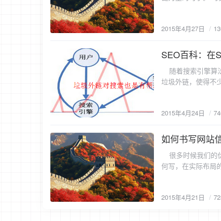
名），正常情况下
始，重新提交给搜
受和想法。 1、迅速获得高质量的外链。 其实迅速获得高质量的外链最好的方法就是写原创，然后分散
字是杂乱无章，没有
索引擎降权了或是
是优化过度引起的
出去外链就很多了
文字（hidden
是抓住这几点基本
多，如果有这种情
2015年4月27日
1
定不会通过的，如
到。 常用手段：超
定是感冒了。 相关阅读： 如何应对网站降权之一：SEO作弊的手法 如何应对网站降权之二：网站的降权
只是单纯地更新一
些方法。最重要的
标签里面的文字；通过样式表把文字
表现 如何应对网
过SEO作弊行为
稿是个很好的方法。 2、外链的广泛性和相关性。 先说相关性吧，我们首先要做的是找相关行
SEO百科：在
隐藏文字相似，但是区
2015-4-24
查网站挂马和非法
找外链，如果咱是
（cloaked 
题，发现了就及时
随着搜索引擎算法
投稿获取外链，之
擎，网页就返回经
查网站程序是否有
垃圾外链，使得不少
相当不错获得外链
通常用户无法发现
为撤消后就要重新
8年多了，叫我分
短，帖子内容一味
到的都已经是与搜索引
你的网站；每天都
有推荐意义，不是
理看到肯定删帖处
（deceptive
外链。在惩罚期间
2015年4月24日
7
么呢？那么小编以
就是外链的广泛性
目标网页的流量。 7、链接作弊（link buying） 购买链接：虽然在其他网站买广告是很正常的一件事，
式，如发布高质量
越广泛但这其中的
等最好。 3、B2B网站，行业网站的外链。 这个真是比较好做，而且权重很高见效很快的。我以前在的
但有的时候如果所
工作以后，我们就
探讨一下： 那垃圾链接具体有哪些特征： 1.主要是出现在论坛博客，供求信息页、视频页等一些评论和留
如何书写网站
公司，大概有100
作弊手段。在怎样
2015-4-21
也有可能半年甚至一年都无法恢复。 所以还是应当防
言中，这些无贡献值
的网站文章都刷新
如果你的网站被认
很多时候我们的优
常的手段，这样只会欲速不达，得不偿失。 相
不符合网页输出的链接
于网站链接的控制也很松，是很好
后的决定。当然更严
何写，在实际布局的
对网站降权之二：
获得流量的方法： 
了，新浪，果壳等
farms)：“链
客分享解决SEO中网页标题如
大于利处。 另外，不相干的友情链接也会有可能被判定为垃圾外链，这个我就非常难以理解，舍力以
链接，也算是高质
来自同一个域或多
seo标题写法 首
为，只要搜索引擎
随意采集更新些文
面它可得到来自该
2015年4月21日
7
目名称_网站名称/
大新闻源也是不再
很高质量的外链。
得分，从而达到干
称/内容标题-栏目名称-网站名称 2、快速排名seo标题 首页：关
真的很大，其实这
还是无意，“链接
目关键词1_栏目关