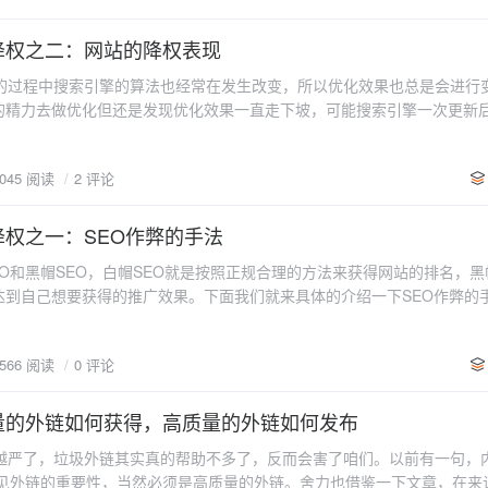
当不同，如果不同的网页都采用相同的标题，那么可能会被搜索引擎视为
温州的鞋业等等。一些潜在用户比较认可地域品牌，在搜寻供应商时也会
和招牌，经常性胡乱变动会让顾客对你感到陌生，并且失去好不容易积累
页title标签中的关键词应当和该产品一样（每个产品可以扩展3个关键词
些地域性关键词也不妨可以考虑进去。 5、复数形式的关键词：中文中
容或则文章内容质量低下——很多站长为了方便和速度，会采用很多采
降权之二：网站的降权表现
写。 6、keyword与Description标签填写 Keyword标签也就是
常会有，多一个“S”或则少一个“S”就可变成完全不同的关键词。 6、
集工具从别的同类站点上采集内容信息，未经加工就放到自己网站上。用
括成3-5左右的关键词。关键词不可堆砌过多，应与网页主题相符合。 Desc
长的关键词可以进行多重排列，如“宽大的黑色韩版T恤”那么也可以排列
过程中搜索引擎的算法也经常在发生改变，所以优化效果也总是会进行
搜索引擎也是。采集站点会被搜索引擎认为是垃圾站点，进行惩罚甚至屏
，是将整个网页的主题和内容概括描述成一段简短的话。描述要求简短通
韩版黑色宽大的T恤”，“宽大的黑色T恤 韩版”。经常在淘宝上购物朋友，会
的精力去做优化但还是发现优化效果一直走下坡，可能搜索引擎一次更新
是降权的很重要的原因。文章不经过伪原创就放到自己的站点上也容易导
关键词堆砌。 当网页收录以后，description标签部分会跟着title
索量都是非常大的。 7、一些疑问句式的关键词：除了短语词组外，还
录和反链一夜之间就全掉了，甚至可能搜索引擎上突然再也找不到我们的
少。因此高质量的伪原创是十分重要的。 网站上存在非法信息——网站
用疑问句式，如“哪个牌子的气泡水机好？”，“气泡水机到哪里去买？”
优化中所说的“网站降权”。 什么是降权？字面上意思上理解就是降低网
情网站很容易遭到搜索引擎惩罚。站点本身不涉及色情暴力类，但是挂有
 8、使用品牌作为关键词：如果你的企业品牌知名度高，那么不妨以品
0045 阅读
2 评论
的一种处罚行为。常见的表现有关键词排名大幅度下降，收录大幅度减少
索引擎惩罚。 过多的垃圾外链——我们都知道，外链也是提升网站权重
迪达斯”和“李宁”等运动服饰的品牌名称也是搜索数量庞大的热门关键词
群建群发工具可以另网站外链轻易地大幅度增长，甚至一天只能可以增加
寻找关键词：如果再无法想出关键词，那么不妨去同行竞争对手的网站寻
这就有降权的可能了。关键词排名平日里在搜索引擎上小幅度浮动是正常
权之一：SEO作弊的手法
自动发布的，内容质量都十分低下，会被搜索引擎当成是垃圾外链从而导
键词分析工具可以帮我们自动分析出这些扩展关键词。 10、各大搜索引
键词掉到了第二页或则第三页，但是这种情况在所有关键词排名中出现的
些时候，网站程序不完善就会导致很多非法类站点恶意侵入，在网页中
搜索引擎搜索框和底部的相关搜索或则阿里巴巴里面同类产品的相关搜索
O和黑帽SEO，白帽SEO就是按照正规合理的方法来获得网站的排名，黑
上线的关键词里有七八个一下子从首页掉到了十几页之后或者消失不见，
擎会将此视为是站长自己添加的友情链接，从而惩罚网站。这些恶意友情
到自己想要获得的推广效果。下面我们就来具体的介绍一下SEO作弊的手法：
网站无收录或者收录大幅度减少——收录量也是衡量网站优化效果的重要
找。 网站优化过度——一些站长急功近利，想迅速实现关键词排名，就
rd stuffing） 关键词堆积是为了增加关键词密度，在网页上大量重复
擎消失或则收录量突然大幅度减小那么就有降权的可能了。 3、首页快照
太多的关键词，增加太多的内链，增加太多的友情链接等。这些均会被百
度，提高网页针对关键词的相关度。 常用手段：在标题标签、描述标签
照时间）——网站首页快照：简单点解释就是百度对网站当日情况拍的照
如何应对网站降权之一：SEO作弊的手法》已经讲过作弊的方法了） 2、网站降权的
0566 阅读
0 评论
性中重复放入大量关键词；在网页页脚部分摆放上多个与之相关的目标关键
间就是拍下照片的时间，相当于我们拍照片时显示在照片上的时间一样。
现网站降权，我们不要惊慌失措，要冷静下来分析原因，然后再制定出合理
日或则相隔一天，一般性企业站可能在每周搜索引擎更新后才会更新快照
果。那么我们具体该如何应对网站降权呢？ 回忆被降权前网站是否做过
些以不同关键词为目标的桥页在搜索引擎中得到好的排名。 通常是用软
量的外链如何获得，高质量的外链如何发布
引擎数据缓存过慢的时候快照也有可能两三星期才更新，如果在其他排名
了一些什么变动，是否有进行过改版，是否改写过TITLE标签。如果是
页，然后从这些网页做自动转向到主页。目的是希望这些以不同关键词为
稍慢也属正常。但是快照时间超过一个月未更新就有降权的可能了。 4、s
权，也不要再改回来，因为再改一次就意味着再变动一次，变动次数越多
严了，垃圾外链其实真的帮助不多了，反而会害了咱们。以前有一句，
的排名。当用户点击搜索结果的时候，会自动转到主页。有的时候是在桥
前有讲过，查询网站是否有在搜索引擎中收录的的方法就是在搜索框里输入（
次改动起网站就从此固定下来，不要再进行任何改动，可以将网站当成新
可见外链的重要性，当然必须是高质量的外链。舍力也借鉴一下文章，在来
而不自动转向。 大部分情况下，这些桥页都是由软件生成的。你可以想