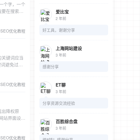
一个字，一个
中的关键词为
我要在搜索引
爱比宝
，也是搜索引
或则“自制气
2 年前
录不仅对于用
都可以是关键
核心关键词。
好工具，谢谢分享
SEO优化教程
寻找到企业并
排名优化也有
我们对客户的
键词。 关
少个关键词？
上海网站建设
国各地，或则
这非但不能博
3 年前
的关键词应当
气泡水机，可
为最合适？一
键词避免过分
”，这就导致
感谢分享
不利于关键词
可能会利于短
于堆砌对于用
的人群所使用
SEO优化教程
ET聊
题不易过
“裙装”。这
、关键词之间
3 年前
更多的潜在客
让用户便于记
气泡水机，就
分享资源交流经验
；这四种分隔
或则是带后缀的
找出降权原
键词无意义的
关键词：企业
网站界面设计
企业优势，而
时就会搜索带
百胜综合盘
且已经认可你
，流畅通顺，
产”、“气泡
3 年前
网站的信任
 每个网页的
如中国的纺
SEO优化教程
轻易改变，它
很8错！感谢分享