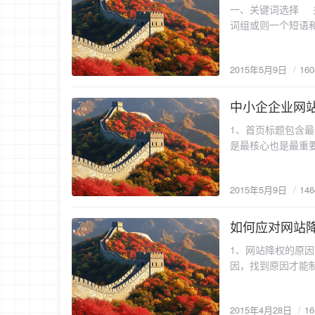
一、关键词选择 
站首页关键词出现部
词组或则一个短语
最核心。因为网站
擎上寻找一个气泡水
擎最先抓取到的一
泡水机”，或则“气
户有一个导航作用
2015年5月9日
16
词。而企业网站的
建议将产品目录进
且能催发客户购买
好处。“企业介绍”
搜索行为进行分析，从而分析出最合
中小企企业网
键词密度（注释：
2015-5-9
词非常熟悉，但是
很多站长为了尽快
1、首页标题包含
世界各地的客户的
得搜索引擎的喜爱
是最核心也是最重
以叫成“苏打水机”
般而言关键词密度应
堆砌 因为网页标
有一部分惯于用其他名称的用户将无法
排名，大于8%则
时间的关键词排名
不同称呼：如我上
2015年5月9日
14
户也不友好，也难
的称呼都可以是不同
长。标题过长会令
些不同的称呼都需
分隔符的使用 标
如何应对网站
户人群。 2、加
2015-4-28
忆。一般常使用的分隔
只搜索“气泡水机”
1、网站降权的原
符并没有多大的区
“气泡水机 家用”
因，找到原因才能
陈列 网页标题是
的性质可以是生产
和框架布局一旦确
不是无意义的关键
有“厂家”、“生产”
的网站后突然又进
避免生硬；标题中
水机批发”、“气泡
2015年4月28日
1
度，导致降权。再