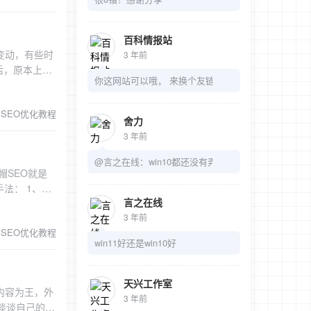
重复页面，不
搜寻此类地域
起来的信赖
），不可选择
一般没有复数
集的内容，
页面关键词，是
多重排列组合
百科情报站
户不喜欢看到
ription
成“宽大的韩
变动，有些时
3 年前
蔽。再则，网
顺，包含关键
发现不同排列
后，原本上去
致搜索引擎不
标签一起显示在
有很大一部分
你这网站可以哦， 来换个友链吧
网站了，这是
内容必须是合
这些也都可以作
站的权重，是
一些非法信息
牌名称作为企
SEO优化教程
，或则网站无
的一个重要原
舍力
。 9、在同行
上千个外链。
3 年前
找合适的关键
的，比如我原
致网站降权。
擎拓展的关
不多那就没有
@言之在线：win10都还没有弄明白呢
加入恶意友情
里找合适的关
帽SEO就是
那么就有降权
链接代码可以
 1、关
因素之一。当
会对网站进行
言之在线
关键词的行为，
时间更新缓慢
度惩罚。 利
3 年前
、关键词标
，而搜索结果
SEO优化教程
词或者长尾关
权重高的网站
的应对措施。
win11好还是win10好
时间，一般是
变动——仔细
件自动生成大
和收录无变化
因为进行了这
目标的桥页在
ite你的域名
天兴工作室
，搜索引擎越
内容为王，外
页上放上一个
site:+域
3 年前
的站点从新开
谈谈自己的感
象，生成的文